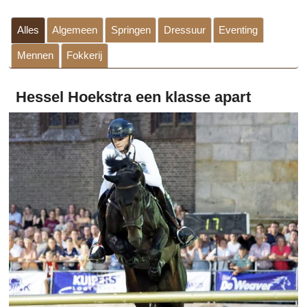
Alles
Algemeen
Springen
Dressuur
Eventing
Mennen
Fokkerij
Hessel Hoekstra een klasse apart