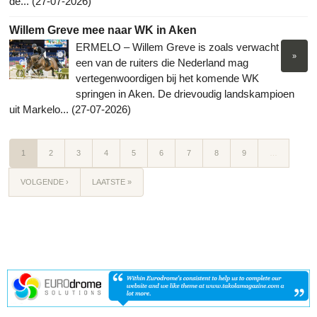
de... (27-07-2026)
Willem Greve mee naar WK in Aken
ERMELO – Willem Greve is zoals verwacht
»
een van de ruiters die Nederland mag
vertegenwoordigen bij het komende WK
springen in Aken. De drievoudig landskampioen
uit Markelo... (27-07-2026)
1
2
3
4
5
6
7
8
9
…
VOLGENDE ›
LAATSTE »