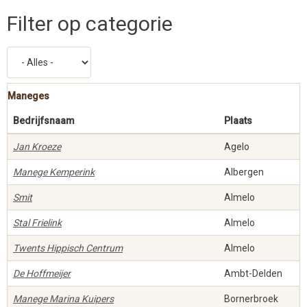
Filter op categorie
Maneges
Bedrijfsnaam
Plaats
Jan Kroeze
Agelo
Manege Kemperink
Albergen
Smit
Almelo
Stal Frielink
Almelo
Twents Hippisch Centrum
Almelo
De Hoffmeijer
Ambt-Delden
Manege Marina Kuipers
Bornerbroek