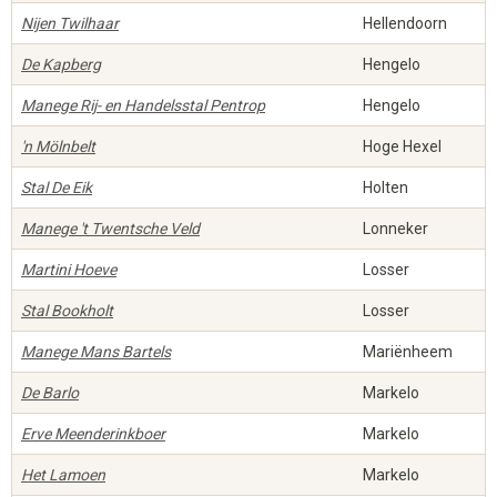
Nijen Twilhaar
Hellendoorn
De Kapberg
Hengelo
Manege Rij- en Handelsstal Pentrop
Hengelo
'n Mölnbelt
Hoge Hexel
Stal De Eik
Holten
Manege 't Twentsche Veld
Lonneker
Martini Hoeve
Losser
Stal Bookholt
Losser
Manege Mans Bartels
Mariënheem
De Barlo
Markelo
Erve Meenderinkboer
Markelo
Het Lamoen
Markelo