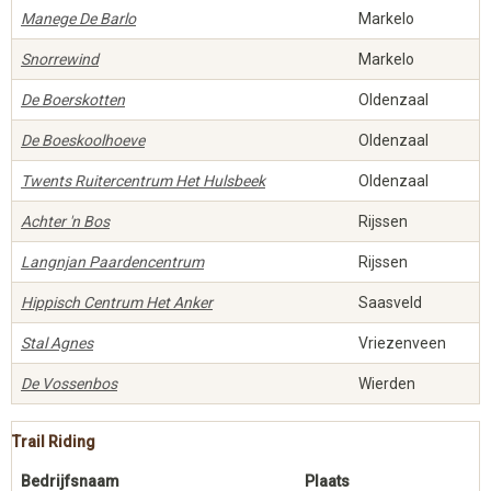
Manege De Barlo
Markelo
Snorrewind
Markelo
De Boerskotten
Oldenzaal
De Boeskoolhoeve
Oldenzaal
Twents Ruitercentrum Het Hulsbeek
Oldenzaal
Achter 'n Bos
Rijssen
Langnjan Paardencentrum
Rijssen
Hippisch Centrum Het Anker
Saasveld
Stal Agnes
Vriezenveen
De Vossenbos
Wierden
Trail Riding
Bedrijfsnaam
Plaats