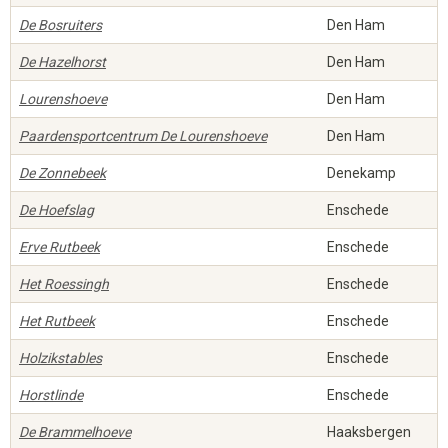
De Bosruiters
Den Ham
De Hazelhorst
Den Ham
Lourenshoeve
Den Ham
Paardensportcentrum De Lourenshoeve
Den Ham
De Zonnebeek
Denekamp
De Hoefslag
Enschede
Erve Rutbeek
Enschede
Het Roessingh
Enschede
Het Rutbeek
Enschede
Holzikstables
Enschede
Horstlinde
Enschede
De Brammelhoeve
Haaksbergen