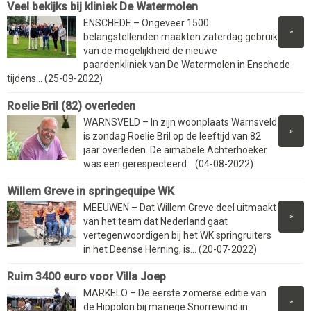
Veel bekijks bij kliniek De Watermolen
ENSCHEDE – Ongeveer 1500
»
belangstellenden maakten zaterdag gebruik
van de mogelijkheid de nieuwe
paardenkliniek van De Watermolen in Enschede
tijdens... (25-09-2022)
Roelie Bril (82) overleden
WARNSVELD – In zijn woonplaats Warnsveld
»
is zondag Roelie Bril op de leeftijd van 82
jaar overleden. De aimabele Achterhoeker
was een gerespecteerd... (04-08-2022)
Willem Greve in springequipe WK
MEEUWEN – Dat Willem Greve deel uitmaakt
»
van het team dat Nederland gaat
vertegenwoordigen bij het WK springruiters
in het Deense Herning, is... (20-07-2022)
Ruim 3400 euro voor Villa Joep
MARKELO – De eerste zomerse editie van
»
de Hippolon bij manege Snorrewind in