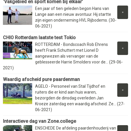
‘Vakgebied en sport komen bij elkaar’
Een jaar of tien geleden begon Hans van
»
Lange aan een nieuw avontuur. Hij startte
zijn eigen onderneming HVL Rijbodems. (30-
06-2021)
CHIO Rotterdam laatste test Tokio
ROTTERDAM - Bondscoach Rob Ehrens
»
heeft Frank Schuttert met Lionel D
aangewezen als vervanger van de
geblesseerde Harrie Smolders voor de... (29-06-
2021)
Waardig afscheid pure paardenman
AGELO - Personeel van Stal Tijdhof en
»
ruiters die er kind aan huis waren,
bezorgden de dinsdag overleden Jan
Kroeze zaterdag een waardig afscheid. Ze... (27-
06-2021)
Interactieve dag van Zone.college
ENSCHEDE De afdeling paardenhouderij van