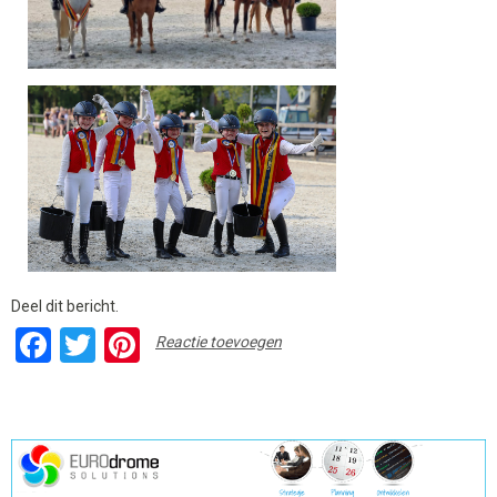
Deel dit bericht.
Facebook
Twitter
Pinterest
Reactie toevoegen