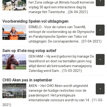
»
het Zone.college uit Almelo houdt komende
vrijdag 30 april een interactieve dag bij
manege Het Twentsche... (26-04-2021)
Voorbereiding Spelen vol uitdagingen
ERMELO - Voor de ruiters van TeamNL
»
verloopt de voorbereiding op de Olympische
en Paralympische Spelen van Tokio vol
uitdagingen. De coronapandemie... (07-04-2021)
Sam op 41ste nog volop actief
DEN HAM – Hij werd geboren bij manage De
»
Hazelhorst en doet na tientallen jaren nog
altijd dienst als betrouwbare managepony.
Zaterdag werd Sam... (15-03-2021)
CHIO Aken pas in september
AKEN – Het CHIO Aken wordt uitgesteld
»
vanwege de huidige restricties voor de
paardensport. Het prestigieuze
internationale concours wordt nu van 14... (11-03-
2021)