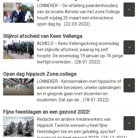
LONNEKER – De afdeling paardenhouderij
»
van de locatie Almelo van het zone.College
houdt vrijdag 25 maart een interactieve
open dag bij... (22-03-2022)
Stijlvol afscheid van Kees Vellenga
ALMELO – Kees Vellenga kreeg woensdag
»
het stijlvolle afscheid, waarop hij zelf
hoopte. De woensdag 19 januari op 74-jarige
leeftijd overleden... (28-01-2022)
Open dag hippisch Zone.college
LONNEKER - Kennismaken met hippische of
»
aanverwante beroepen, unieke opleidingen
en in gesprek gaan met docenten en
studenten. Dat zijn de... (18-01-2022)
Fijne feestdagen en een gezond 2022!
Redactie en andere medewerkers van
»
Hippisch Twente wensen u heel fijne
feestdagen toe en een gelukkig, sportief
succesvol en heel gezond 2022! (24-12-2021)