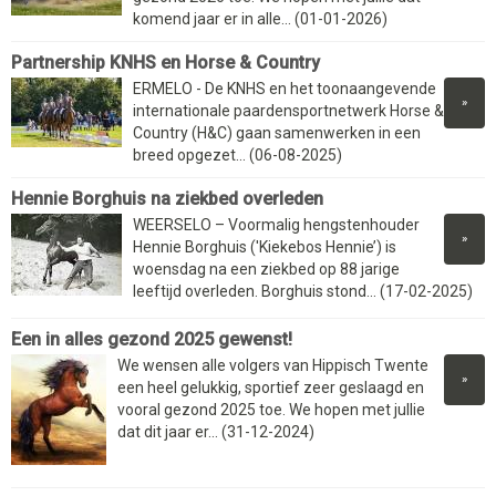
komend jaar er in alle... (01-01-2026)
Partnership KNHS en Horse & Country
ERMELO - De KNHS en het toonaangevende
»
internationale paardensportnetwerk Horse &
Country (H&C) gaan samenwerken in een
breed opgezet... (06-08-2025)
Hennie Borghuis na ziekbed overleden
WEERSELO – Voormalig hengstenhouder
»
Hennie Borghuis ('Kiekebos Hennie’) is
woensdag na een ziekbed op 88 jarige
leeftijd overleden. Borghuis stond... (17-02-2025)
Een in alles gezond 2025 gewenst!
We wensen alle volgers van Hippisch Twente
»
een heel gelukkig, sportief zeer geslaagd en
vooral gezond 2025 toe. We hopen met jullie
dat dit jaar er... (31-12-2024)