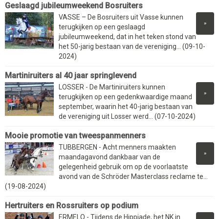
Geslaagd jubileumweekend Bosruiters
VASSE – De Bosruiters uit Vasse kunnen
»
terugkijken op een geslaagd
jubileumweekend, dat in het teken stond van
het 50-jarig bestaan van de vereniging... (09-10-
2024)
Martiniruiters al 40 jaar springlevend
LOSSER - De Martiniruiters kunnen
»
terugkijken op een gedenkwaardige maand
september, waarin het 40-jarig bestaan van
de vereniging uit Losser werd... (07-10-2024)
Mooie promotie van tweespanmenners
TUBBERGEN - Acht menners maakten
»
maandagavond dankbaar van de
gelegenheid gebruik om op de voorlaatste
avond van de Schröder Masterclass reclame te...
(19-08-2024)
Hertruiters en Rossruiters op podium
ERMELO - Tijdens de Hippiade, het NK in