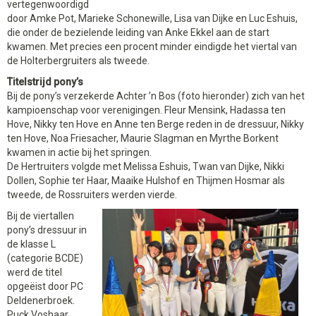
vertegenwoordigd
door Amke Pot, Marieke Schonewille, Lisa van Dijke en Luc Eshuis,
die onder de bezielende leiding van Anke Ekkel aan de start
kwamen. Met precies een procent minder eindigde het viertal van
de Holterbergruiters als tweede.
Titelstrijd pony’s
Bij de pony’s verzekerde Achter ’n Bos (foto hieronder) zich van het
kampioenschap voor verenigingen. Fleur Mensink, Hadassa ten
Hove, Nikky ten Hove en Anne ten Berge reden in de dressuur, Nikky
ten Hove, Noa Friesacher, Maurie Slagman en Myrthe Borkent
kwamen in actie bij het springen.
De Hertruiters volgde met Melissa Eshuis, Twan van Dijke, Nikki
Dollen, Sophie ter Haar, Maaike Hulshof en Thijmen Hosmar als
tweede, de Rossruiters werden vierde.
Bij de viertallen
pony’s dressuur in
de klasse L
(categorie BCDE)
werd de titel
opgeëist door PC
Deldenerbroek.
Puck Voshaar,