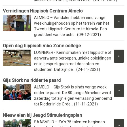
Vernielingen Hippisch Centrum Almelo
ALMELO – Vandalen hebben eind vorige
»
week huisgehouden op het terrein van het
Twents Hippisch Centrum te Almelo. Een
groot deel van de acht... (09-12-2021)
Open dag hippisch mbo Zone.college
LONNEKER - Kennismaken met hippische of
»
aanverwante beroepen, unieke opleidingen
en in gesprek gaan met docenten en
studenten. Dat zijn de... (24-11-2021)
Gijs Stork nu ridder te paard
ALMELO – Gijs Stork is sinds vorige week
»
ridder te paard. De 80-jarige Almeloër werd
zaterdag tot zijn eigen verrassing benoemd
tot Ridder in de Orde... (11-11-2021)
Nieuw elan bij Jeugd Stimuleringsplan
SAASVELD – Zo’n 75 talenten beginnen
»