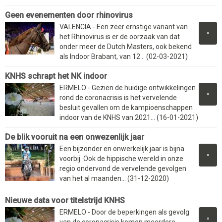
Geen evenementen door rhinovirus
VALENCIA - Een zeer ernstige variant van
»
het Rhinovirus is er de oorzaak van dat
onder meer de Dutch Masters, ook bekend
als Indoor Brabant, van 12... (02-03-2021)
KNHS schrapt het NK indoor
ERMELO - Gezien de huidige ontwikkelingen
»
rond de coronacrisis is het vervelende
besluit gevallen om de kampioenschappen
indoor van de KNHS van 2021... (16-01-2021)
De blik vooruit na een onwezenlijk jaar
Een bijzonder en onwerkelijk jaar is bijna
»
voorbij. Ook de hippische wereld in onze
regio ondervond de vervelende gevolgen
van het al maanden... (31-12-2020)
Nieuwe data voor titelstrijd KNHS
ERMELO - Door de beperkingen als gevolg
»
van de coronacrisis komen meerdere