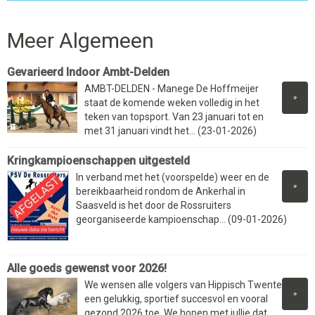
Meer Algemeen
Gevarieerd Indoor Ambt-Delden
AMBT-DELDEN - Manege De Hoffmeijer
»
staat de komende weken volledig in het
teken van topsport. Van 23 januari tot en
met 31 januari vindt het... (23-01-2026)
Kringkampioenschappen uitgesteld
In verband met het (voorspelde) weer en de
»
bereikbaarheid rondom de Ankerhal in
Saasveld is het door de Rossruiters
georganiseerde kampioenschap... (09-01-2026)
Alle goeds gewenst voor 2026!
We wensen alle volgers van Hippisch Twente
»
een gelukkig, sportief succesvol en vooral
gezond 2026 toe. We hopen met jullie dat