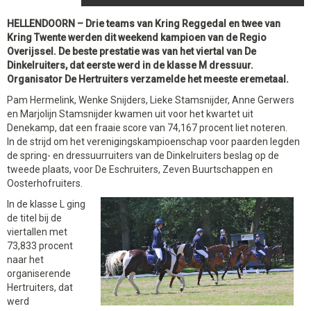
HELLENDOORN – Drie teams van Kring Reggedal en twee van
Kring Twente werden dit weekend kampioen van de Regio
Overijssel. De beste prestatie was van het viertal van De
Dinkelruiters, dat eerste werd in de klasse M dressuur.
Organisator De Hertruiters verzamelde het meeste eremetaal.
Pam Hermelink, Wenke Snijders, Lieke Stamsnijder, Anne Gerwers
en Marjolijn Stamsnijder kwamen uit voor het kwartet uit
Denekamp, dat een fraaie score van 74,167 procent liet noteren.
In de strijd om het verenigingskampioenschap voor paarden legden
de spring- en dressuurruiters van de Dinkelruiters beslag op de
tweede plaats, voor De Eschruiters, Zeven Buurtschappen en
Oosterhofruiters.
In de klasse L ging
de titel bij de
viertallen met
73,833 procent
naar het
organiserende
Hertruiters, dat
werd