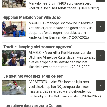
Markelo heeft ruim 3400 euro opgeleverd
voor Villa Joep, het fonds tegen... (18-07-2022)
Hippolon Markelo voor Villa Joep
MARKELO - Manege Snorrewind in Markelo
»
zet zich al jaren in voor een goed doel: Villa
Joep, het fonds tegen neuroblastoom
kinderkanker. Een van de... (12-07-2022)
'Traditie Jumping niet zomaar opgeven'
ALMELO – Voorzitter Riël Klumper van de
»
Stichting Almelose Ruiterdagen was zondag
niet de enige die de laatste dag van het
klassieke evenement met... (29-06-2022)
‘Je doet het voor plezier en de eer’
GEESTEREN – Wim Wielheesen kijkt met
»
veel plezier op het NK jachtpaarden voor
masters, dat zaterdag werd gehouden op
het landgoed De Valouwe van de... (28-04-2022)
Interactieve dag van zone.College