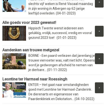
»
slechts vijf weken is René Viscaal maandag
in zijn woning in Albergen op 62-jarige
leeftijd overleden. (04-01-2023)
Alle goeds voor 2023 gewenst!
Hippisch Twente wenst iedereen een
»
gelukkig, vrolijk, succesvol, vredig en vooral
gezond 2023 toe! (01-01-2023)
Aandenken aan trouwe metgezel
BORNE - Een paard verliezen dat jarenlang je
»
trouwe viervoeter was, valt niet licht. Opeens
word je gedwongen afscheid te nemen van
je dierbare... (01-11-2022)
Leontine ter Harmsel naar Roessingh
ENTER – Het gaat naar omstandigheden
»
goed met Leontine ter Harmsel-Zanderink.
De dierenarts en eigenaresse van
Paardenkliniek en Dekstation... (04-10-2022)