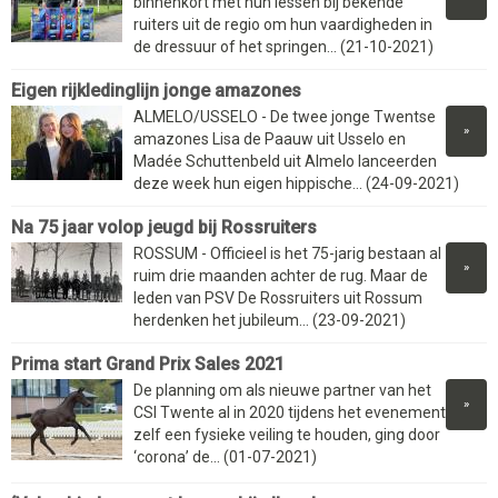
binnenkort met hun lessen bij bekende
ruiters uit de regio om hun vaardigheden in
de dressuur of het springen... (21-10-2021)
Eigen rijkledinglijn jonge amazones
ALMELO/USSELO - De twee jonge Twentse
»
amazones Lisa de Paauw uit Usselo en
Madée Schuttenbeld uit Almelo lanceerden
deze week hun eigen hippische... (24-09-2021)
Na 75 jaar volop jeugd bij Rossruiters
ROSSUM - Officieel is het 75-jarig bestaan al
»
ruim drie maanden achter de rug. Maar de
leden van PSV De Rossruiters uit Rossum
herdenken het jubileum... (23-09-2021)
Prima start Grand Prix Sales 2021
De planning om als nieuwe partner van het
»
CSI Twente al in 2020 tijdens het evenement
zelf een fysieke veiling te houden, ging door
‘corona’ de... (01-07-2021)