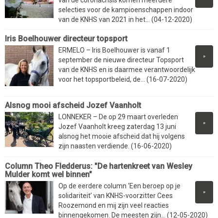
selecties voor de kampioenschappen indoor
van de KNHS van 2021 in het... (04-12-2020)
Iris Boelhouwer directeur topsport
ERMELO – Iris Boelhouwer is vanaf 1
»
september de nieuwe directeur Topsport
van de KNHS en is daarmee verantwoordelijk
voor het topsportbeleid, de... (16-07-2020)
Alsnog mooi afscheid Jozef Vaanholt
LONNEKER – De op 29 maart overleden
»
Jozef Vaanholt kreeg zaterdag 13 juni
alsnog het mooie afscheid dat hij volgens
zijn naasten verdiende. (16-06-2020)
Column Theo Fledderus: "De hartenkreet van Wesley
Mulder komt wel binnen"
Op de eerdere column ‘Een beroep op je
»
solidariteit’ van KNHS-voorzitter Cees
Roozemond en mij zijn veel reacties
binnengekomen. De meesten zijn... (12-05-2020)