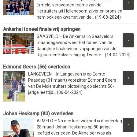
»
Ermelo, veroverden teams van de
Hertruiters uit Hellendoorn zilver en brons en
nam ook een kwartet van de... (19-08-2024)
Ankerhal toneel finale vrij springen
SAASVELD – De Ankerhal in Saasveld is
»
maandagavond weer het toneel van de
Jaarlijkse finaleavond vrij springen van de
Rijpaarden Fokvereniging Twente... (14-04-2024)
Edmond Geers (56) overleden
LANGEVEEN – In Langeveen is op Eerste
»
Paasdag (31 maart) voorzitter Edmond Geers
van De Molenruiters plotseling op slechts 56-
jarige leeftijd... (06-04-2024)
Johan Heskamp (80) overleden
ALMELO – Na een kort ziekbed is donderdag
»
28 maart Johan Heskamp op 80-jarige
leeftijd overleden. De Almeloër was als