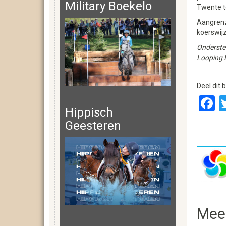
Military Boekelo
Twente to
Aangrenz
koerswijz
Onderste 
Looping L
Deel dit b
F
Hippisch
Geesteren
Mee