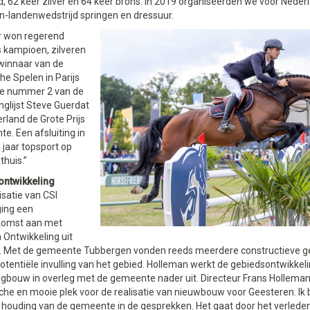
, 62 keer zilver en 64 keer brons. In 2019 organiseerden we voor Neder
en-landenwedstrijd springen en dressuur.
ar won regerend
 kampioen, zilveren
winnaar van de
e Spelen in Parijs
ge nummer 2 van de
glijst Steve Guerdat
erland de Grote Prijs
e. Een afsluiting in
0 jaar topsport op
huis.”
ntwikkeling
satie van CSI
ing een
komst aan met
 Ontwikkeling uit
. Met de gemeente Tubbergen vonden reeds meerdere constructieve g
otentiële invulling van het gebied. Holleman werkt de gebiedsontwikkeli
gbouw in overleg met de gemeente nader uit. Directeur Frans Holleman:
che en mooie plek voor de realisatie van nieuwbouw voor Geesteren. Ik b
 houding van de gemeente in de gesprekken. Het gaat door het verleden