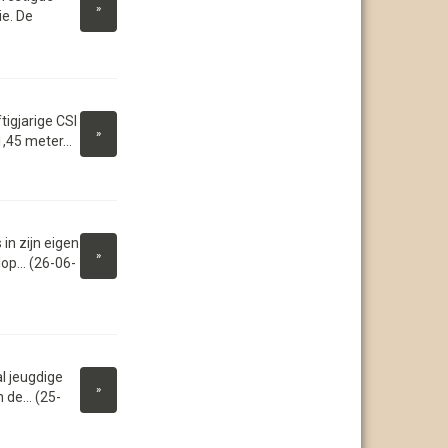
»
ie. De
igjarige CSI
»
,45 meter...
in zijn eigen
»
op... (26-06-
l jeugdige
»
de... (25-