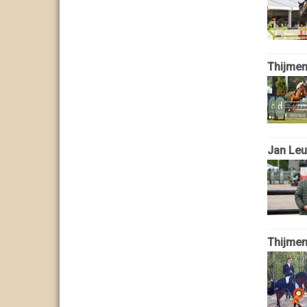
Thijmen
Jan Leus
Thijmen