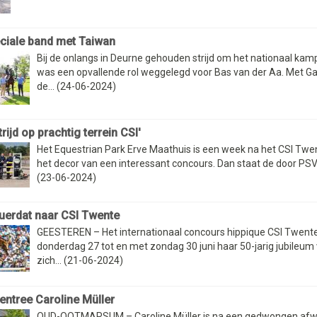
ciale band met Taiwan
Bij de onlangs in Deurne gehouden strijd om het nationaal ka
was een opvallende rol weggelegd voor Bas van der Aa. Met G
de... (24-06-2024)
rijd op prachtig terrein CSI'
Het Equestrian Park Erve Maathuis is een week na het CSI Tw
het decor van een interessant concours. Dan staat de door PSV S
(23-06-2024)
uerdat naar CSI Twente
GEESTEREN – Het internationaal concours hippique CSI Twente
donderdag 27 tot en met zondag 30 juni haar 50-jarig jubileum 
zich... (21-06-2024)
rentree Caroline Müller
OUD-OOTMARSUM – Caroline Müller is na een gedwongen afw