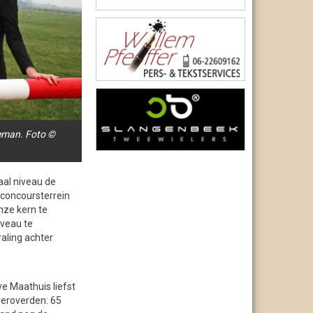
leman. Foto ©
aal niveau de
 concoursterrein
nze kern te
iveau te
aling achter
ve Maathuis liefst
eroverden: 65