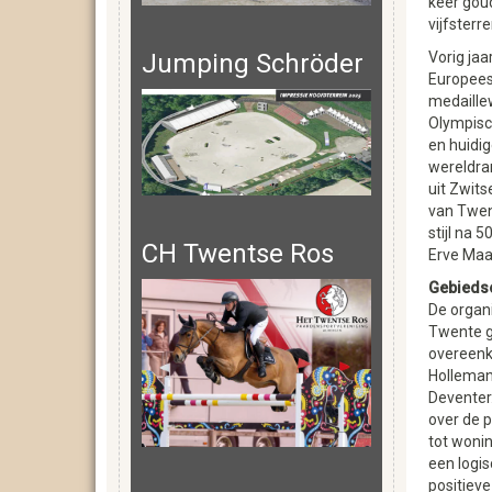
keer goud
vijfsterr
Jumping Schröder
Vorig ja
Europees
medaille
Olympisch
en huidi
wereldran
uit Zwits
van Twent
stijl na 5
CH Twentse Ros
Erve Maat
Gebiedso
De organi
Twente g
overeen
Holleman
Deventer
over de p
tot wonin
een logis
positieve