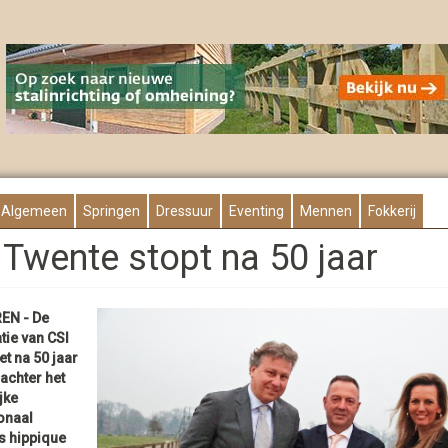
Algemeen
Springen
Dressuur
Eventing
Mennen
Fokkerij
 Twente stopt na 50 jaar
EN - De
tie van CSI
t na 50 jaar
achter het
jke
onaal
 hippique