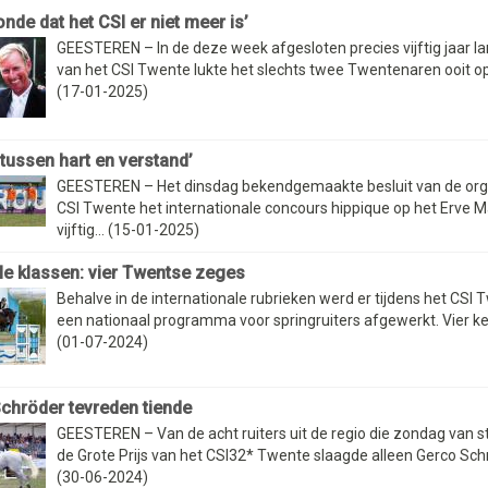
nde dat het CSI er niet meer is’
GEESTEREN – In de deze week afgesloten precies vijftig jaar la
van het CSI Twente lukte het slechts twee Twentenaren ooit op 
(17-01-2025)
 tussen hart en verstand’
GEESTEREN – Het dinsdag bekendgemaakte besluit van de org
CSI Twente het internationale concours hippique op het Erve M
vijftig... (15-01-2025)
le klassen: vier Twentse zeges
Behalve in de internationale rubrieken werd er tijdens het CSI
een nationaal programma voor springruiters afgewerkt. Vier kee
(01-07-2024)
chröder tevreden tiende
GEESTEREN – Van de acht ruiters uit de regio die zondag van st
de Grote Prijs van het CSI32* Twente slaagde alleen Gerco Schrö
(30-06-2024)