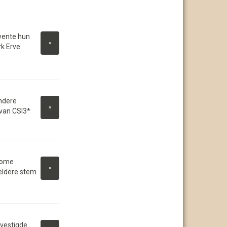
wente hun
»
rk Erve
ndere
»
 van CSI3*
lkome
»
eldere stem
vestigde