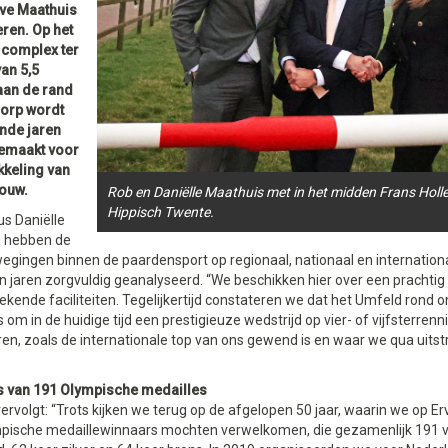
rve Maathuis
eren. Op het
 complex ter
an 5,5
aan de rand
dorp wordt
nde jaren
emaakt voor
kkeling van
ouw.
Rob en Daniëlle Maathuis met in het midden Frans Hol
Hippisch Twente.
s Daniëlle
 hebben de
egingen binnen de paardensport op regionaal, nationaal en internation
 jaren zorgvuldig geanalyseerd. “We beschikken hier over een prachtig
ekende faciliteiten. Tegelijkertijd constateren we dat het Umfeld rond o
s om in de huidige tijd een prestigieuze wedstrijd op vier- of vijfsterrenn
en, zoals de internationale top van ons gewend is en waar we qua uitstr
 van 191 Olympische medailles
ervolgt: “Trots kijken we terug op de afgelopen 50 jaar, waarin we op Er
pische medaillewinnaars mochten verwelkomen, die gezamenlijk 191 v