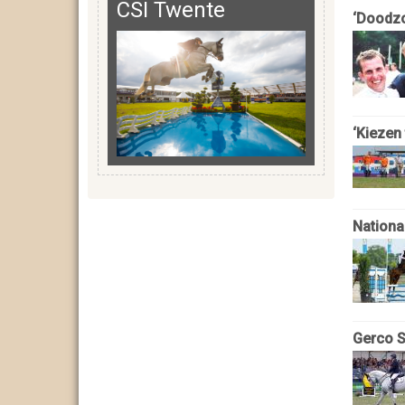
CSI Twente
‘Doodzo
‘Kiezen
Nationa
Gerco S