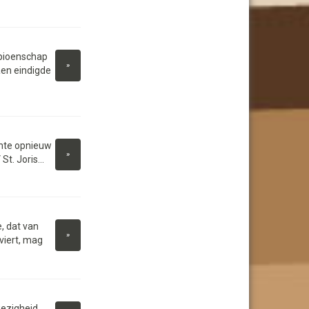
mpioenschap
»
aen eindigde
ente opnieuw
»
t. Joris...
, dat van
»
viert, mag
ezigheid