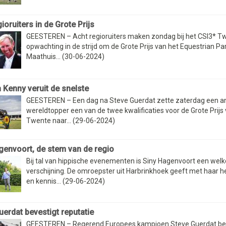
ioruiters in de Grote Prijs
GEESTEREN – Acht regioruiters maken zondag bij het CSI3* T
opwachting in de strijd om de Grote Prijs van het Equestrian Pa
Maathuis... (30-06-2024)
 Kenny veruit de snelste
GEESTEREN – Een dag na Steve Guerdat zette zaterdag een a
wereldtopper een van de twee kwalificaties voor de Grote Prijs
Twente naar... (29-06-2024)
genvoort, de stem van de regio
Bij tal van hippische evenementen is Siny Hagenvoort een we
verschijning. De omroepster uit Harbrinkhoek geeft met haar h
en kennis... (29-06-2024)
uerdat bevestigt reputatie
GEESTEREN – Regerend Europees kampioen Steve Guerdat be