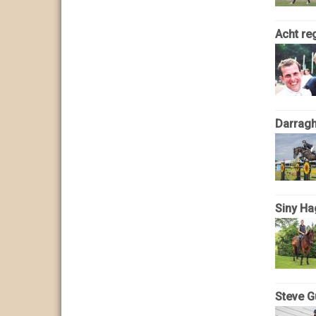
Acht reg
Darragh
Siny Ha
Steve G