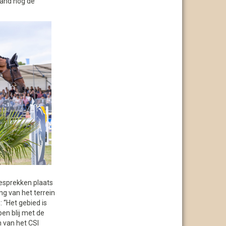
land nog de
esprekken plaats
ng van het terrein
 “Het gebied is
en blij met de
 van het CSI