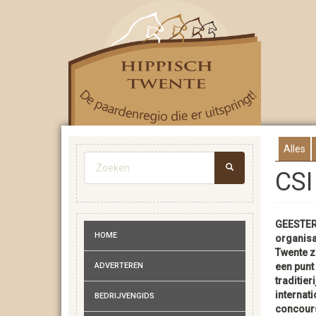
Overslaan
en
naar
de
inhoud
gaan
Alles
Zoekveld
CSI
ZOEKEN
GEESTER
HOME
organisa
Twente ze
ADVERTEREN
een punt 
traditieri
internati
BEDRIJVENGIDS
concours