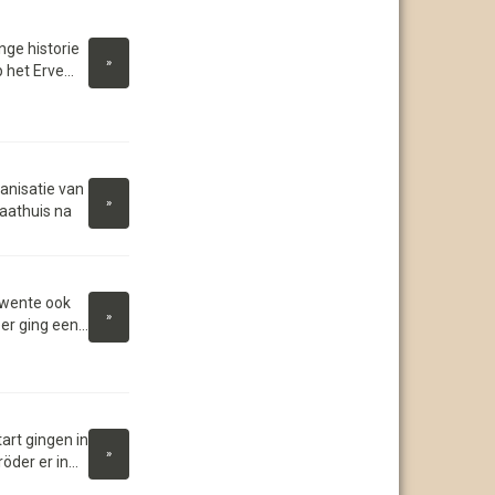
nge historie
»
het Erve...
anisatie van
»
aathuis na
 Twente ook
»
r ging een...
art gingen in
»
der er in...