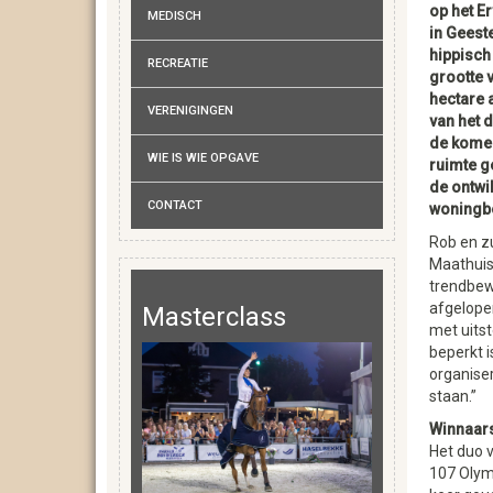
op het E
MEDISCH
in Geest
hippisch
RECREATIE
grootte v
hectare 
VERENIGINGEN
van het 
de kome
WIE IS WIE OPGAVE
ruimte g
de ontwi
CONTACT
woningb
Rob en zu
Maathuis
trendbew
afgelopen
Masterclass
met uitst
beperkt i
organiser
staan.”
Winnaars
Het duo v
107 Olym