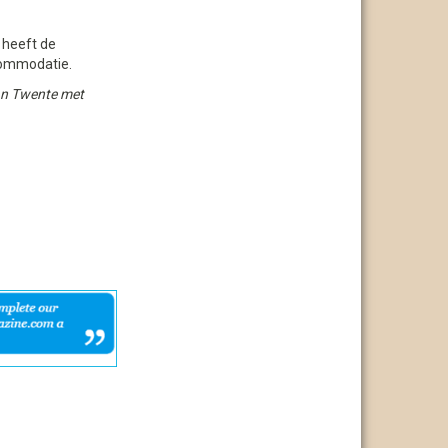
 heeft de
ccommodatie.
van Twente met