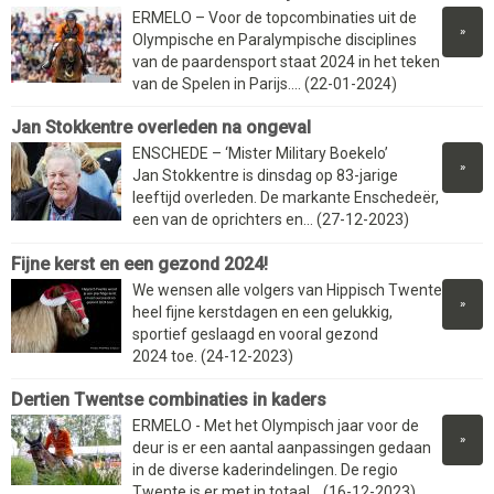
ERMELO – Voor de topcombinaties uit de
»
Olympische en Paralympische disciplines
van de paardensport staat 2024 in het teken
van de Spelen in Parijs.... (22-01-2024)
Jan Stokkentre overleden na ongeval
ENSCHEDE – ‘Mister Military Boekelo’
»
Jan Stokkentre is dinsdag op 83-jarige
leeftijd overleden. De markante Enschedeër,
een van de oprichters en... (27-12-2023)
Fijne kerst en een gezond 2024!
We wensen alle volgers van Hippisch Twente
»
heel fijne kerstdagen en een gelukkig,
sportief geslaagd en vooral gezond
2024 toe. (24-12-2023)
Dertien Twentse combinaties in kaders
ERMELO - Met het Olympisch jaar voor de
»
deur is er een aantal aanpassingen gedaan
in de diverse kaderindelingen. De regio
Twente is er met in totaal... (16-12-2023)