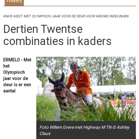
Fokkerij
KNHS KIEST MET OLYMPISCH JAAR VOOR DE DEUR VOOR NIEUWE INDELINGEN
Dertien Twentse
combinaties in kaders
ERMELO - Met
het
Olympisch
jaar voor de
deur is er een
aantal
Foto Willem Greve met Highway M TN © Ashley
Claus