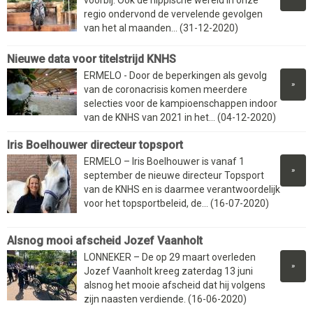
voorbij. Ook de hippische wereld in onze
regio ondervond de vervelende gevolgen
van het al maanden... (31-12-2020)
Nieuwe data voor titelstrijd KNHS
ERMELO - Door de beperkingen als gevolg
»
van de coronacrisis komen meerdere
selecties voor de kampioenschappen indoor
van de KNHS van 2021 in het... (04-12-2020)
Iris Boelhouwer directeur topsport
ERMELO – Iris Boelhouwer is vanaf 1
»
september de nieuwe directeur Topsport
van de KNHS en is daarmee verantwoordelijk
voor het topsportbeleid, de... (16-07-2020)
Alsnog mooi afscheid Jozef Vaanholt
LONNEKER – De op 29 maart overleden
»
Jozef Vaanholt kreeg zaterdag 13 juni
alsnog het mooie afscheid dat hij volgens
zijn naasten verdiende. (16-06-2020)