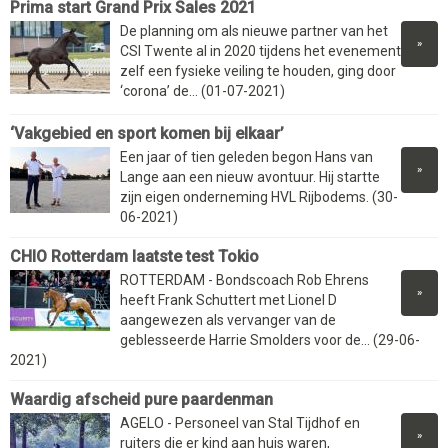
Prima start Grand Prix Sales 2021
De planning om als nieuwe partner van het
»
CSI Twente al in 2020 tijdens het evenement
zelf een fysieke veiling te houden, ging door
‘corona’ de... (01-07-2021)
‘Vakgebied en sport komen bij elkaar’
Een jaar of tien geleden begon Hans van
»
Lange aan een nieuw avontuur. Hij startte
zijn eigen onderneming HVL Rijbodems. (30-
06-2021)
CHIO Rotterdam laatste test Tokio
ROTTERDAM - Bondscoach Rob Ehrens
»
heeft Frank Schuttert met Lionel D
aangewezen als vervanger van de
geblesseerde Harrie Smolders voor de... (29-06-
2021)
Waardig afscheid pure paardenman
AGELO - Personeel van Stal Tijdhof en
»
ruiters die er kind aan huis waren,