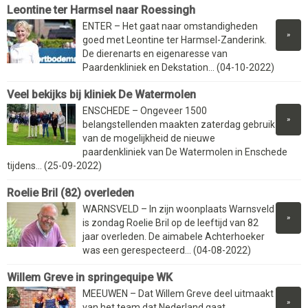
Leontine ter Harmsel naar Roessingh
ENTER – Het gaat naar omstandigheden
»
goed met Leontine ter Harmsel-Zanderink.
De dierenarts en eigenaresse van
Paardenkliniek en Dekstation... (04-10-2022)
Veel bekijks bij kliniek De Watermolen
ENSCHEDE – Ongeveer 1500
»
belangstellenden maakten zaterdag gebruik
van de mogelijkheid de nieuwe
paardenkliniek van De Watermolen in Enschede
tijdens... (25-09-2022)
Roelie Bril (82) overleden
WARNSVELD – In zijn woonplaats Warnsveld
»
is zondag Roelie Bril op de leeftijd van 82
jaar overleden. De aimabele Achterhoeker
was een gerespecteerd... (04-08-2022)
Willem Greve in springequipe WK
MEEUWEN – Dat Willem Greve deel uitmaakt
»
van het team dat Nederland gaat