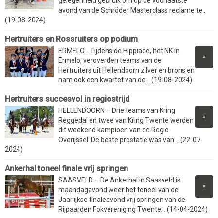
gelegenheid gebruik om op de voorlaatste
avond van de Schröder Masterclass reclame te...
(19-08-2024)
Hertruiters en Rossruiters op podium
ERMELO - Tijdens de Hippiade, het NK in
»
Ermelo, veroverden teams van de
Hertruiters uit Hellendoorn zilver en brons en
nam ook een kwartet van de... (19-08-2024)
Hertruiters succesvol in regiostrijd
HELLENDOORN – Drie teams van Kring
»
Reggedal en twee van Kring Twente werden
dit weekend kampioen van de Regio
Overijssel. De beste prestatie was van... (22-07-
2024)
Ankerhal toneel finale vrij springen
SAASVELD – De Ankerhal in Saasveld is
»
maandagavond weer het toneel van de
Jaarlijkse finaleavond vrij springen van de
Rijpaarden Fokvereniging Twente... (14-04-2024)