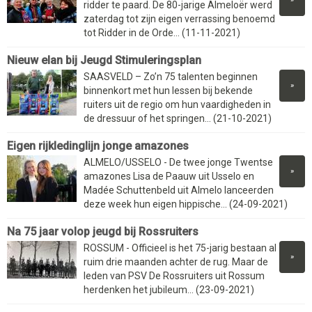
ridder te paard. De 80-jarige Almeloër werd
zaterdag tot zijn eigen verrassing benoemd
tot Ridder in de Orde... (11-11-2021)
Nieuw elan bij Jeugd Stimuleringsplan
SAASVELD – Zo’n 75 talenten beginnen
»
binnenkort met hun lessen bij bekende
ruiters uit de regio om hun vaardigheden in
de dressuur of het springen... (21-10-2021)
Eigen rijkledinglijn jonge amazones
ALMELO/USSELO - De twee jonge Twentse
»
amazones Lisa de Paauw uit Usselo en
Madée Schuttenbeld uit Almelo lanceerden
deze week hun eigen hippische... (24-09-2021)
Na 75 jaar volop jeugd bij Rossruiters
ROSSUM - Officieel is het 75-jarig bestaan al
»
ruim drie maanden achter de rug. Maar de
leden van PSV De Rossruiters uit Rossum
herdenken het jubileum... (23-09-2021)