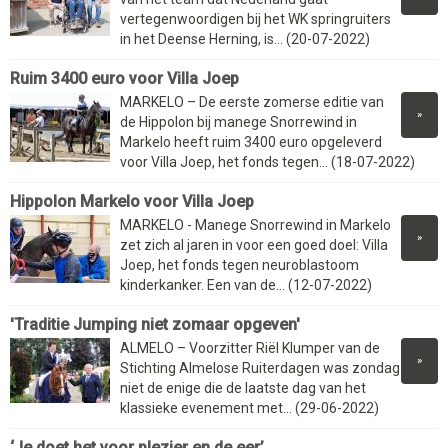
vertegenwoordigen bij het WK springruiters
in het Deense Herning, is... (20-07-2022)
Ruim 3400 euro voor Villa Joep
MARKELO – De eerste zomerse editie van
»
de Hippolon bij manege Snorrewind in
Markelo heeft ruim 3400 euro opgeleverd
voor Villa Joep, het fonds tegen... (18-07-2022)
Hippolon Markelo voor Villa Joep
MARKELO - Manege Snorrewind in Markelo
»
zet zich al jaren in voor een goed doel: Villa
Joep, het fonds tegen neuroblastoom
kinderkanker. Een van de... (12-07-2022)
'Traditie Jumping niet zomaar opgeven'
ALMELO – Voorzitter Riël Klumper van de
»
Stichting Almelose Ruiterdagen was zondag
niet de enige die de laatste dag van het
klassieke evenement met... (29-06-2022)
‘Je doet het voor plezier en de eer’