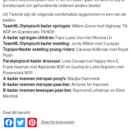
bondscoach om gefundeerde redenen anders beslist.
Uit Twente zijn de volgende combinaties opgenomen in een van de
kaders.
TeamNL Olympisch kader springen:
Willem Greve met Highway TN
NOP en Grandorado TN NOP.
A-kader springen children:
Faye-Luise Vos met Monica LH.
TeamNL Olympisch kader eventing:
Jordy Wilken met Curaçao.
Topsportkader eventing young riders:
Caresse Kolkman met Royal
Flush.
Paralympisch kader dressuur:
Loes Cevaal met Happy Hero II,
Frank Hosmar met Alphaville NOP en Guetta en Lotte Krijnsen met
Rosenstolz NOP.
A-kader mennen vierspan pony’s:
Marijke Hammink.
B-kader mennen vierspan paarden:
Antonie ter Harmsel.
B-kader mennen tweespan paarden:
Raymond Letteboer en Eline
Mentink.
Deel dit bericht.
Facebook
Twitter
Pinterest
Reactie toevoegen