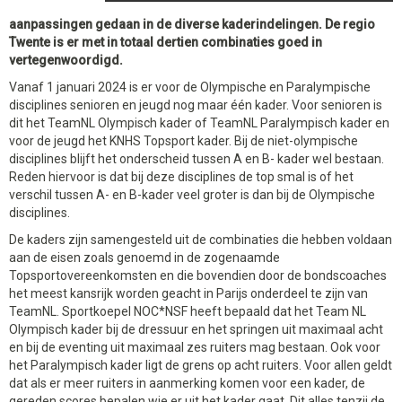
aanpassingen gedaan in de diverse kaderindelingen. De regio
Twente is er met in totaal dertien combinaties goed in
vertegenwoordigd.
Vanaf 1 januari 2024 is er voor de Olympische en Paralympische
disciplines senioren en jeugd nog maar één kader. Voor senioren is
dit het TeamNL Olympisch kader of TeamNL Paralympisch kader en
voor de jeugd het KNHS Topsport kader. Bij de niet-olympische
disciplines blijft het onderscheid tussen A en B- kader wel bestaan.
Reden hiervoor is dat bij deze disciplines de top smal is of het
verschil tussen A- en B-kader veel groter is dan bij de Olympische
disciplines.
De kaders zijn samengesteld uit de combinaties die hebben voldaan
aan de eisen zoals genoemd in de zogenaamde
Topsportovereenkomsten en die bovendien door de bondscoaches
het meest kansrijk worden geacht in Parijs onderdeel te zijn van
TeamNL. Sportkoepel NOC*NSF heeft bepaald dat het Team NL
Olympisch kader bij de dressuur en het springen uit maximaal acht
en bij de eventing uit maximaal zes ruiters mag bestaan. Ook voor
het Paralympisch kader ligt de grens op acht ruiters. Voor allen geldt
dat als er meer ruiters in aanmerking komen voor een kader, de
gereden scores bepalen wie er uit het kader gaat. Dit alles tenzij de