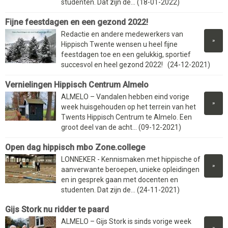
studenten. Dat zijn de... (18-01-2022)
Fijne feestdagen en een gezond 2022!
Redactie en andere medewerkers van
»
Hippisch Twente wensen u heel fijne
feestdagen toe en een gelukkig, sportief
succesvol en heel gezond 2022! (24-12-2021)
Vernielingen Hippisch Centrum Almelo
ALMELO – Vandalen hebben eind vorige
»
week huisgehouden op het terrein van het
Twents Hippisch Centrum te Almelo. Een
groot deel van de acht... (09-12-2021)
Open dag hippisch mbo Zone.college
LONNEKER - Kennismaken met hippische of
»
aanverwante beroepen, unieke opleidingen
en in gesprek gaan met docenten en
studenten. Dat zijn de... (24-11-2021)
Gijs Stork nu ridder te paard
ALMELO – Gijs Stork is sinds vorige week
»