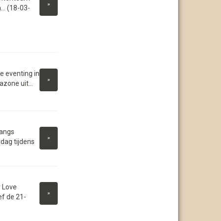
»
.. (18-03-
e eventing in
»
zone uit...
langs
»
dag tijdens
 Love
»
ef de 21-