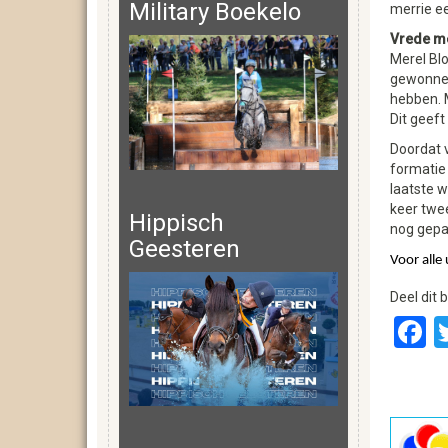
Military Boekelo
merrie e
Vrede me
Merel Blo
gewonnen
hebben. M
Dit geeft
Doordat 
formatie 
laatste w
keer twee
Hippisch
nog gepa
Geesteren
Voor alle 
Deel dit b
F