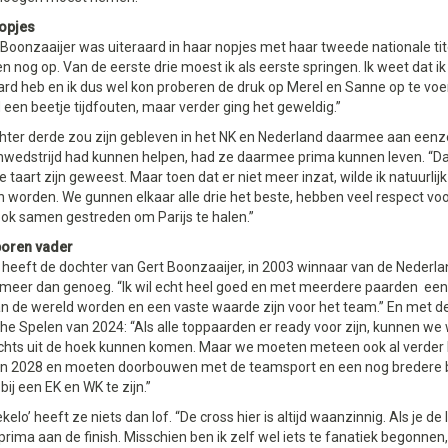
nopjes
oonzaaijer was uiteraard in haar nopjes met haar tweede nationale titel
en nog op. Van de eerste drie moest ik als eerste springen. Ik weet dat i
rd heb en ik dus wel kon proberen de druk op Merel en Sanne op te voer
ad een beetje tijdfouten, maar verder ging het geweldig.”
hter derde zou zijn gebleven in het NK en Nederland daarmee aan eenze
nwedstrijd had kunnen helpen, had ze daarmee prima kunnen leven. “D
e taart zijn geweest. Maar toen dat er niet meer inzat, wilde ik natuurlij
worden. We gunnen elkaar alle drie het beste, hebben veel respect voo
ok samen gestreden om Parijs te halen.”
poren vader
heeft de dochter van Gert Boonzaaijer, in 2003 winnaar van de Nederland
 meer dan genoeg. “Ik wil echt heel goed en met meerdere paarden een
an de wereld worden en een vaste waarde zijn voor het team.” En met de 
e Spelen van 2024: “Als alle toppaarden er ready voor zijn, kunnen we
hts uit de hoek kunnen komen. Maar we moeten meteen ook al verder k
in 2028 en moeten doorbouwen met de teamsport en een nog bredere 
bij een EK en WK te zijn.”
kelo’ heeft ze niets dan lof. “De cross hier is altijd waanzinnig. Als je de
rima aan de finish. Misschien ben ik zelf wel iets te fanatiek begonnen