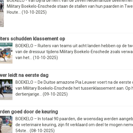
BOEKELO - Van bijna de helft van de zeven Nederlandse deelnemer
Military Boekelo-Enschede staan de stallen van hun paarden in Twe
Houte... (10-10-2025)
ters schudden klassement op
BOEKELO – Ruiters van teams uit acht landen hebben op de t
van de dressuur tijdens Military Boekelo-Enschede zoals verwa
van het... (10-10-2025)
wer leidt na eerste dag
BOEKELO – De Duitse amazone Pia Leuwer voert na de eerste
van Military Boekelo-Enschede het tussenklassement aan. Op 
dertienjarige... (09-10-2025)
arden goed door de keuring
BOEKELO – In totaal 90 paarden, die woensdag werden aange
de veterinaire keuring, zijn fit verklaard om deel te mogen ne
54ste... (08-10-2025)