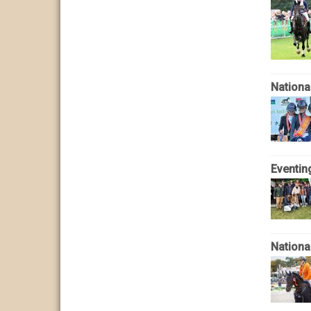
National
Eventin
National