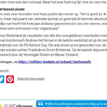
erder moe was dan normaal. Maar het was heel erg fijn hoe ze voor me 
t tweede plaats
m was zeer tevreden met haar positie als runner-up. “Het is goed zo. Ik
, maar dat paard van Janneke springt zo goed dat ik hiermee absoluut
ijn ruin heeft het hele jaar al klasse gepresteerd in zes vier sterren, wa
 heel veel vertrouwen voor volgend jaar.”
voor Nederland de resultaten van alle drie overgebleven teamleden me
van bondscoach Andrew Heffernan in de laatste wedstrijd uit op de zes
edstrijd voor de FEI Nations Cup. Die was al een prooi geworden voor de 
de werden achter Frankrijk en Groot-Brittannië. Op de laatste dag wer
sseerd door de Verenigde Staten en Nieuw-Zeeland.
uitslagen, zie
https://military-boekelo.nl/actueel/startsresults
ericht.
acebook
Twitter
Pinterest
Reactie toevoegen