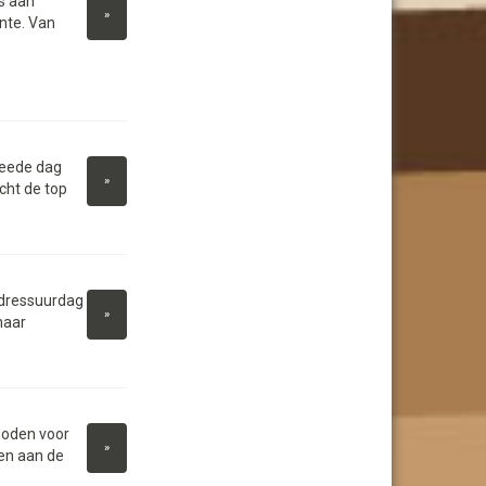
s aan
»
nte. Van
weede dag
»
cht de top
 dressuurdag
»
haar
boden voor
»
men aan de