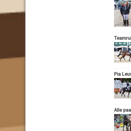
Teamrui
Pia Leu
Alle pa