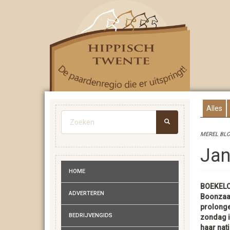
Overslaan
en
naar
de
inhoud
gaan
Alles
Zoekveld
MEREL BLO
ZOEKEN
Jan
HOME
BOEKELO
ADVERTEREN
Boonzaa
prolong
BEDRIJVENGIDS
zondag i
haar nati