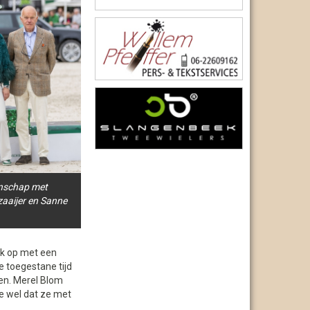
enschap met
aaijer en Sanne
jk op met een
e toegestane tijd
en. Merel Blom
e wel dat ze met