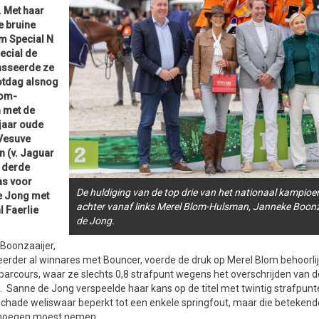
. Met haar
e bruine
’m Special N
pecial de
asseerde ze
otdag alsnog
lom-
 met de
 jaar oude
Vesuve
n (v. Jaguar
e derde
as voor
De huldiging van de top drie van het nationaal kampio
e Jong met
achter vanaf links Merel Blom-Hulsman, Janneke Boonz
l Faerlie
de Jong.
Boonzaaijer,
eerder al winnares met Bouncer, voerde de druk op Merel Blom behoorli
parcours, waar ze slechts 0,8 strafpunt wegens het overschrijden van d
 Sanne de Jong verspeelde haar kans op de titel met twintig strafpunt
schade weliswaar beperkt tot een enkele springfout, maar die betekend
enoegen moest nemen.