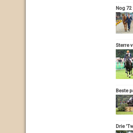
Nog 72 
Sterre 
Beste p
Drie 'T