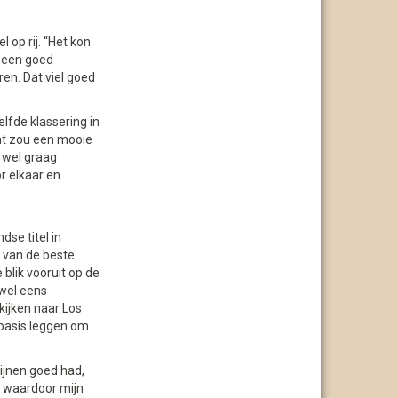
 op rij. “Het kon
k een goed
en. Dat viel goed
lfde klassering in
at zou een mooie
k wel graag
r elkaar en
se titel in
 van de beste
blik vooruit op de
 wel eens
ijken naar Los
basis leggen om
 lijnen goed had,
, waardoor mijn