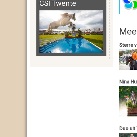
CSI Twente
Mee
Sterre 
Nina Hu
Duo uit