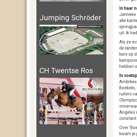
In haar 
Janneke B
Jumping Schröder
alle kant
springpaa
uit. Ik h
Als ze ec
de lande
kers op d
kampioen 
hebben o
CH Twentse Ros
In voets
Ambities 
Boekelo,
ruiters v
Olympisch
onverwac
Angeles 
constant 
Over ‘Boe
kwam je p