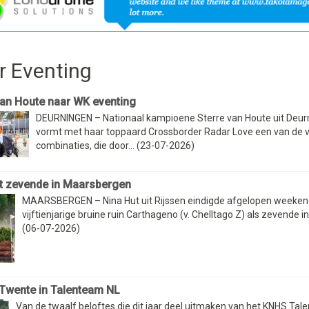
r Eventing
van Houte naar WK eventing
DEURNINGEN – Nationaal kampioene Sterre van Houte uit Deur
vormt met haar toppaard Crossborder Radar Love een van de vi
combinaties, die door... (23-07-2026)
t zevende in Maarsbergen
MAARSBERGEN – Nina Hut uit Rijssen eindigde afgelopen weeken
vijftienjarige bruine ruin Carthageno (v. Chelltago Z) als zevende in
(06-07-2026)
 Twente in Talenteam NL
Van de twaalf beloftes die dit jaar deel uitmaken van het KNHS Ta