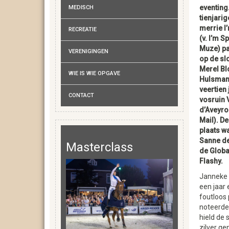
eventing
MEDISCH
tienjarig
merrie I
RECREATIE
(v. I’m S
Muze) p
VERENIGINGEN
op de sl
Merel B
WIE IS WIE OPGAVE
Hulsman
veertien
CONTACT
vosruin 
d’Aveyro
Mail). D
plaats w
Sanne d
Masterclass
de Globa
Flashy.
Janneke 
een jaar 
foutloos 
noteerde.
hield de 
zilver g