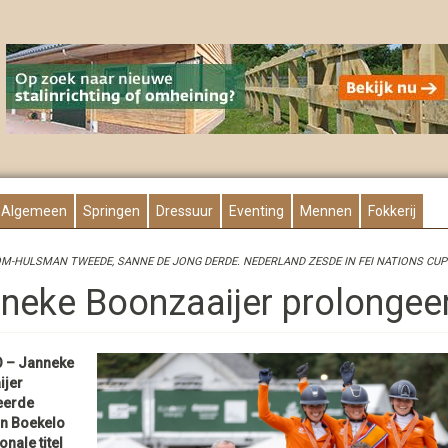
Algemeen
Springen
Dressuur
Eventing
Mennen
Fokkerij
M-HULSMAN TWEEDE, SANNE DE JONG DERDE. NEDERLAND ZESDE IN FEI NATIONS CUP
neke Boonzaaijer prolongeert
 – Janneke
ijer
eerde
n Boekelo
onale titel