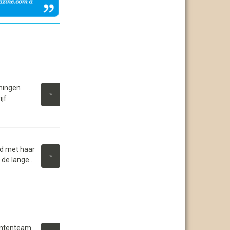
ningen
»
jf
d met haar
»
 de lange...
lententeam