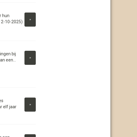
r hun
»
(12-10-2025)
ngen bij
»
an een...
es
»
elf jaar