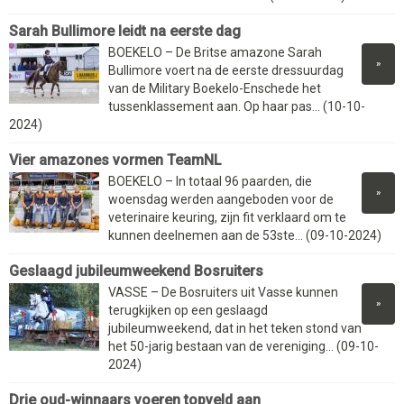
Sarah Bullimore leidt na eerste dag
BOEKELO – De Britse amazone Sarah
»
Bullimore voert na de eerste dressuurdag
van de Military Boekelo-Enschede het
tussenklassement aan. Op haar pas... (10-10-
2024)
Vier amazones vormen TeamNL
BOEKELO – In totaal 96 paarden, die
»
woensdag werden aangeboden voor de
veterinaire keuring, zijn fit verklaard om te
kunnen deelnemen aan de 53ste... (09-10-2024)
Geslaagd jubileumweekend Bosruiters
VASSE – De Bosruiters uit Vasse kunnen
»
terugkijken op een geslaagd
jubileumweekend, dat in het teken stond van
het 50-jarig bestaan van de vereniging... (09-10-
2024)
Drie oud-winnaars voeren topveld aan