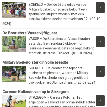
BOEKELO – Ook de 53ste editie van de
»
Military Boekelo-Enschede belooft een
spannende strijd te worden, met een
indrukwekkend deelnemersveld van 97... (02-10-
2024)
De Bosruiters Vasse vijftig jaar
VASSE – De Bosruiters uit Vasse houden
»
zaterdag 5 en zondag 6 oktober hun
jaarlijkse evenement, dat in de regio bekend
staat als ‘dé cross’. Dit keer... (01-10-2024)
Military Boekelo sterk in volle breedte
BOEKELO – De combinatie topsport,
»
business en pleasure, waarmee Military
Boekelo-Enschede zich graag profileert,
blijkt ook in het Olympisch jaar... (26-09-2024)
Caresse Kolkman valt op in Strzegom
STRZEGOM – Caresse Kolkman liet
»
afgelopen weekend een prima indruk achter
tijdens de wedstrijden eventing in het Poolse