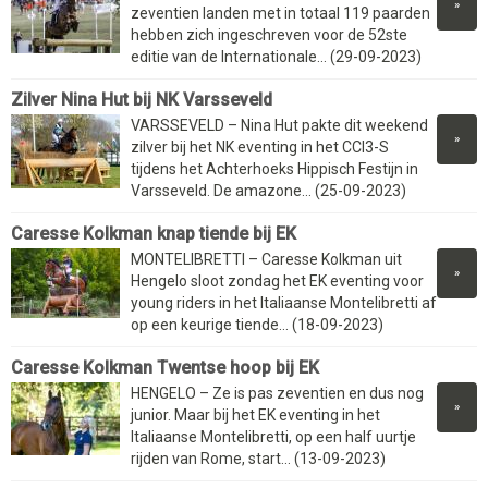
»
zeventien landen met in totaal 119 paarden
hebben zich ingeschreven voor de 52ste
editie van de Internationale... (29-09-2023)
Zilver Nina Hut bij NK Varsseveld
VARSSEVELD – Nina Hut pakte dit weekend
»
zilver bij het NK eventing in het CCI3-S
tijdens het Achterhoeks Hippisch Festijn in
Varsseveld. De amazone... (25-09-2023)
Caresse Kolkman knap tiende bij EK
MONTELIBRETTI – Caresse Kolkman uit
»
Hengelo sloot zondag het EK eventing voor
young riders in het Italiaanse Montelibretti af
op een keurige tiende... (18-09-2023)
Caresse Kolkman Twentse hoop bij EK
HENGELO – Ze is pas zeventien en dus nog
»
junior. Maar bij het EK eventing in het
Italiaanse Montelibretti, op een half uurtje
rijden van Rome, start... (13-09-2023)