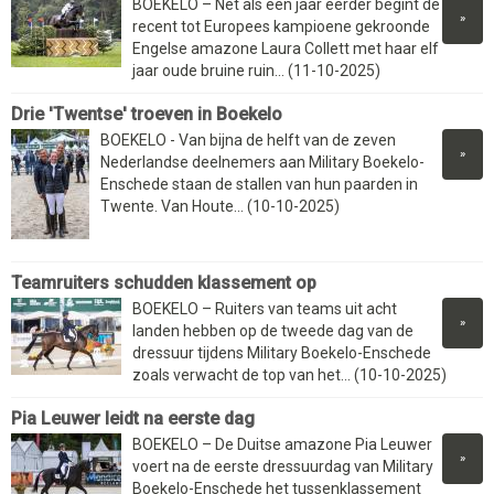
BOEKELO – Net als een jaar eerder begint de
»
recent tot Europees kampioene gekroonde
Engelse amazone Laura Collett met haar elf
jaar oude bruine ruin... (11-10-2025)
Drie 'Twentse' troeven in Boekelo
BOEKELO - Van bijna de helft van de zeven
»
Nederlandse deelnemers aan Military Boekelo-
Enschede staan de stallen van hun paarden in
Twente. Van Houte... (10-10-2025)
Teamruiters schudden klassement op
BOEKELO – Ruiters van teams uit acht
»
landen hebben op de tweede dag van de
dressuur tijdens Military Boekelo-Enschede
zoals verwacht de top van het... (10-10-2025)
Pia Leuwer leidt na eerste dag
BOEKELO – De Duitse amazone Pia Leuwer
»
voert na de eerste dressuurdag van Military
Boekelo-Enschede het tussenklassement