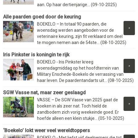
aan. Op haar dertienjarige... (09-10-2025)
Alle paarden goed door de keuring
BOEKELO – In totaal 90 paarden, die
»
woensdag werden aangeboden voor de
veterinaire keuring, zijn fit verklaard om deel
te mogen nemen aan de 54ste... (08-10-2025)
Iris Pinkster is koningin te rijk
BOEKELO - Iris Pinkster kreeg
»
woensdagmiddag op het hoofdterrein van
Military Enschede-Boekelo de verrassing van
haar leven. De paardentandarts uit... (08-10-2025)
SGW Vasse nat, maar zeer geslaagd
VASSE – De SGW Vasse van 2025 gaat de
»
boeken in als zeer nat. Toch hield de
zandbodem zich vorig weekeinde goed. Er
hoefde alleen een klein stukje... (05-10-2025)
‘Boekelo’ lokt weer veel wereldtoppers
BOEKELO - Met liefst vijf deelnemers die tot