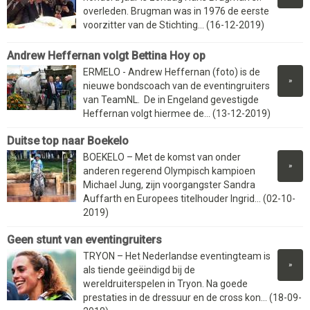
overleden. Brugman was in 1976 de eerste
voorzitter van de Stichting... (16-12-2019)
Andrew Heffernan volgt Bettina Hoy op
ERMELO - Andrew Heffernan (foto) is de
»
nieuwe bondscoach van de eventingruiters
van TeamNL. De in Engeland gevestigde
Heffernan volgt hiermee de... (13-12-2019)
Duitse top naar Boekelo
BOEKELO – Met de komst van onder
»
anderen regerend Olympisch kampioen
Michael Jung, zijn voorgangster Sandra
Auffarth en Europees titelhouder Ingrid... (02-10-
2019)
Geen stunt van eventingruiters
TRYON – Het Nederlandse eventingteam is
»
als tiende geëindigd bij de
wereldruiterspelen in Tryon. Na goede
prestaties in de dressuur en de cross kon... (18-09-