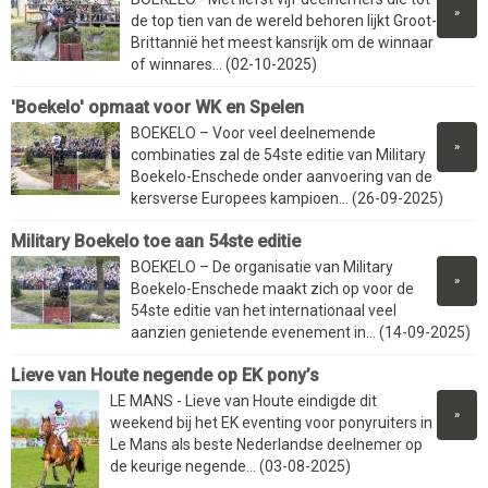
»
de top tien van de wereld behoren lijkt Groot-
Brittannië het meest kansrijk om de winnaar
of winnares... (02-10-2025)
'Boekelo' opmaat voor WK en Spelen
BOEKELO – Voor veel deelnemende
»
combinaties zal de 54ste editie van Military
Boekelo-Enschede onder aanvoering van de
kersverse Europees kampioen... (26-09-2025)
Military Boekelo toe aan 54ste editie
BOEKELO – De organisatie van Military
»
Boekelo-Enschede maakt zich op voor de
54ste editie van het internationaal veel
aanzien genietende evenement in... (14-09-2025)
Lieve van Houte negende op EK pony’s
LE MANS - Lieve van Houte eindigde dit
»
weekend bij het EK eventing voor ponyruiters in
Le Mans als beste Nederlandse deelnemer op
de keurige negende... (03-08-2025)