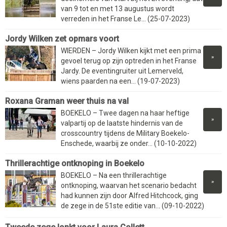
van 9 tot en met 13 augustus wordt
verreden in het Franse Le... (25-07-2023)
Jordy Wilken zet opmars voort
WIERDEN – Jordy Wilken kijkt met een prima
»
gevoel terug op zijn optreden in het Franse
Jardy. De eventingruiter uit Lemerveld,
wiens paarden na een... (19-07-2023)
Roxana Graman weer thuis na val
BOEKELO – Twee dagen na haar heftige
»
valpartij op de laatste hindernis van de
crosscountry tijdens de Military Boekelo-
Enschede, waarbij ze onder... (10-10-2022)
Thrillerachtige ontknoping in Boekelo
BOEKELO – Na een thrillerachtige
»
ontknoping, waarvan het scenario bedacht
had kunnen zijn door Alfred Hitchcock, ging
de zege in de 51ste editie van... (09-10-2022)