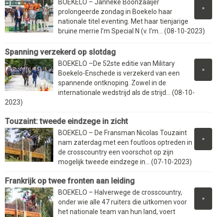
BOEKELO – Janneke Boonzaaijer
»
prolongeerde zondag in Boekelo haar
nationale titel eventing. Met haar tienjarige
bruine merrie I’m Special N (v. I’m... (08-10-2023)
Spanning verzekerd op slotdag
BOEKELO –De 52ste editie van Military
»
Boekelo-Enschede is verzekerd van een
spannende ontknoping. Zowel in de
internationale wedstrijd als de strijd... (08-10-
2023)
Touzaint: tweede eindzege in zicht
BOEKELO – De Fransman Nicolas Touzaint
»
nam zaterdag met een foutloos optreden in
de crosscountry een voorschot op zijn
mogelijk tweede eindzege in... (07-10-2023)
Frankrijk op twee fronten aan leiding
BOEKELO – Halverwege de crosscountry,
»
onder wie alle 47 ruiters die uitkomen voor
het nationale team van hun land, voert