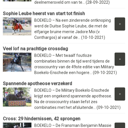
deelnemersveld om van te... (28-09-2022)
Sophie Leube heerst van start tot finish
BOEKELO – Na een zinderende ontknoping
»
werd de Duitse Sophie Leube, die met de
elfjarige bruine merrie Jadore Moi (v.
Conthargos) al vanaf de... (10-10-2021)
Veel lof na prachtige crossdag
BOEKELO – Met twaalf foutloze
»
combinaties binnen de tijd werd tijdens de
crosscountry van de 49ste editie van Military
Boekelo-Enschede een hogere... (09-10-2021)
Spannende apotheose verzekerd
BOEKELO – De Military Boekelo-Enschede
»
krijgt een ongekend spannende apotheose.
Na de crosscountry staan liefst zes
combinaties met het afsluitende... (09-10-2021)
Cross: 29 hindernissen, 42 sprongen
BOEKELO – De Fransman Benjamin Massie