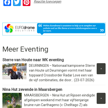
Facebook
Twitter
Pinterest
Reactie toevoegen
Meer Eventing
Sterre van Houte naar WK eventing
DEURNINGEN – Nationaal kampioene Sterre
»
van Houte uit Deurningen vormt met haar
toppaard Crossborder Radar Love een van
de vijf combinaties, die door... (23-07-2026)
Nina Hut zevende in Maarsbergen
MAARSBERGEN – Nina Hut uit Rijssen eindigde
»
afgelopen weekend met haar vijftienjarige
bruine ruin Carthageno (v. Chelltago Z) als