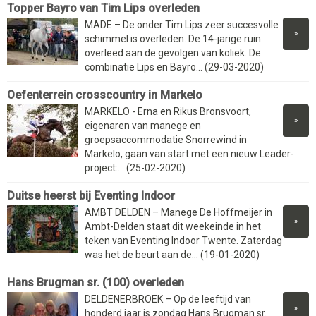
Topper Bayro van Tim Lips overleden
MADE – De onder Tim Lips zeer succesvolle
»
schimmel is overleden. De 14-jarige ruin
overleed aan de gevolgen van koliek. De
combinatie Lips en Bayro... (29-03-2020)
Oefenterrein crosscountry in Markelo
MARKELO - Erna en Rikus Bronsvoort,
»
eigenaren van manege en
groepsaccommodatie Snorrewind in
Markelo, gaan van start met een nieuw Leader-
project:... (25-02-2020)
Duitse heerst bij Eventing Indoor
AMBT DELDEN – Manege De Hoffmeijer in
»
Ambt-Delden staat dit weekeinde in het
teken van Eventing Indoor Twente. Zaterdag
was het de beurt aan de... (19-01-2020)
Hans Brugman sr. (100) overleden
DELDENERBROEK – Op de leeftijd van
»
honderd jaar is zondag Hans Brugman sr.