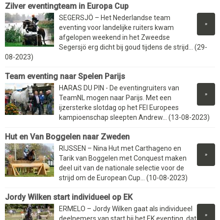
Zilver eventingteam in Europa Cup
SEGERSJÖ – Het Nederlandse team
»
eventing voor landelijke ruiters kwam
afgelopen weekend in het Zweedse
Segersjö erg dicht bij goud tijdens de strijd... (29-
08-2023)
Team eventing naar Spelen Parijs
HARAS DU PIN - De eventingruiters van
»
TeamNL mogen naar Parijs. Met een
ijzersterke slotdag op het FEI Europees
kampioenschap sleepten Andrew... (13-08-2023)
Hut en Van Boggelen naar Zweden
RIJSSEN – Nina Hut met Carthageno en
»
Tarik van Boggelen met Conquest maken
deel uit van de nationale selectie voor de
strijd om de European Cup... (10-08-2023)
Jordy Wilken start individueel op EK
ERMELO – Jordy Wilken gaat als individueel
»
deelnemers van start bij het EK eventing, dat