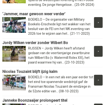
eventing. De jonge Hengelose... (25-09-2024)
‘Jammer, maar gewoon weer verder’
BOEKELO – De organisatie van Military
»
Boekelo-Enschede ligt niet wakker van het
besluit van de FEI om het WK eventing van
2026 toe te wijzen aan het... (21-11-2023)
Jordy Wilken verder zonder Wilbert Bo
RIJSSEN – Jordy Wilken heeft afstand
»
gedaan van de veertienjarige zwartbruine
ruin Wilbert Bo (v. Watermill Rolex XX), het
paard waarmee hij van... (23-10-2023)
Nicolas Touzaint blijft ijzig kalm
BOEKELO – In een net als een jaar eerder tot
»
het eind toe spannende wedstrijd gaf de
Fransman Nicolas Touzaint de eindzege in
de 52ste editie van... (08-10-2023)
Janneke Boonzaaijer prolongeert titel