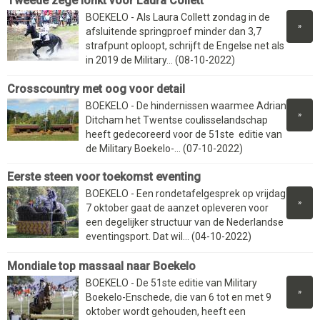
Tweede zege lonkt voor Laura Collett
BOEKELO - Als Laura Collett zondag in de
»
afsluitende springproef minder dan 3,7
strafpunt oploopt, schrijft de Engelse net als
in 2019 de Military... (08-10-2022)
Crosscountry met oog voor detail
BOEKELO - De hindernissen waarmee Adrian
»
Ditcham het Twentse coulisselandschap
heeft gedecoreerd voor de 51ste editie van
de Military Boekelo-... (07-10-2022)
Eerste steen voor toekomst eventing
BOEKELO - Een rondetafelgesprek op vrijdag
»
7 oktober gaat de aanzet opleveren voor
een degelijker structuur van de Nederlandse
eventingsport. Dat wil... (04-10-2022)
Mondiale top massaal naar Boekelo
BOEKELO - De 51ste editie van Military
»
Boekelo-Enschede, die van 6 tot en met 9
oktober wordt gehouden, heeft een