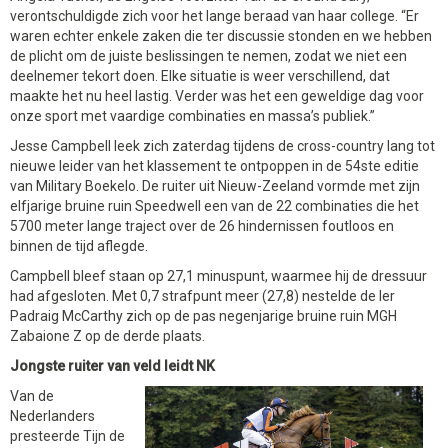
verontschuldigde zich voor het lange beraad van haar college. “Er
waren echter enkele zaken die ter discussie stonden en we hebben
de plicht om de juiste beslissingen te nemen, zodat we niet een
deelnemer tekort doen. Elke situatie is weer verschillend, dat
maakte het nu heel lastig. Verder was het een geweldige dag voor
onze sport met vaardige combinaties en massa’s publiek.”
Jesse Campbell leek zich zaterdag tijdens de cross-country lang tot
nieuwe leider van het klassement te ontpoppen in de 54ste editie
van Military Boekelo. De ruiter uit Nieuw-Zeeland vormde met zijn
elfjarige bruine ruin Speedwell een van de 22 combinaties die het
5700 meter lange traject over de 26 hindernissen foutloos en
binnen de tijd aflegde.
Campbell bleef staan op 27,1 minuspunt, waarmee hij de dressuur
had afgesloten. Met 0,7 strafpunt meer (27,8) nestelde de Ier
Padraig McCarthy zich op de pas negenjarige bruine ruin MGH
Zabaione Z op de derde plaats.
Jongste ruiter van veld leidt NK
Van de
Nederlanders
presteerde Tijn de