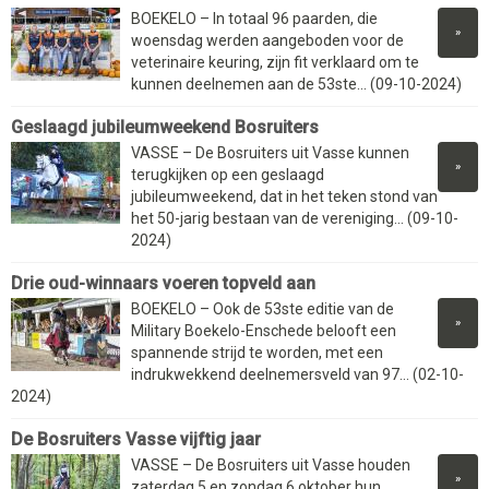
BOEKELO – In totaal 96 paarden, die
»
woensdag werden aangeboden voor de
veterinaire keuring, zijn fit verklaard om te
kunnen deelnemen aan de 53ste... (09-10-2024)
Geslaagd jubileumweekend Bosruiters
VASSE – De Bosruiters uit Vasse kunnen
»
terugkijken op een geslaagd
jubileumweekend, dat in het teken stond van
het 50-jarig bestaan van de vereniging... (09-10-
2024)
Drie oud-winnaars voeren topveld aan
BOEKELO – Ook de 53ste editie van de
»
Military Boekelo-Enschede belooft een
spannende strijd te worden, met een
indrukwekkend deelnemersveld van 97... (02-10-
2024)
De Bosruiters Vasse vijftig jaar
VASSE – De Bosruiters uit Vasse houden
»
zaterdag 5 en zondag 6 oktober hun