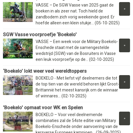
VASSE – De SGW Vasse van 2025 gaat de
»
boeken in als zeer nat. Toch hield de
zandbodem zich vorig weekeinde goed. Er
hoefde alleen een klein stukje... (05-10-2025)
SGW Vasse voorproefje ‘Boekelo'
VASSE – Een week voor de Military Boekelo-
»
Enschede staat met de samengestelde
wedstrijd (SGW) van de Bosruiters in Vasse
een leuk voorproefje op de... (02-10-2025)
‘Boekelo’ lokt weer veel wereldtoppers
BOEKELO - Met liefst vijf deelnemers die tot
»
de top tien van de wereld behoren lijkt Groot-
Brittannië het meest kansrijk om de winnaar
of winnares... (02-10-2025)
'Boekelo' opmaat voor WK en Spelen
BOEKELO – Voor veel deelnemende
»
combinaties zal de 54ste editie van Military
Boekelo-Enschede onder aanvoering van de
kersverse Europees kampioen... (26-09-2025)