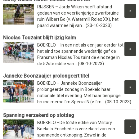
RIJSSEN – Jordy Wilken heeft afstand
»
gedaan van de veertienjarige zwartbruine
ruin Wilbert Bo (v. Watermill Rolex XX), het
paard waarmee hij van... (23-10-2023)
Nicolas Touzaint blijft ijzig kalm
BOEKELO – In een net als een jaar eerder tot
»
het eind toe spannende wedstrijd gaf de
Fransman Nicolas Touzaint de eindzege in
de 52ste editie van... (08-10-2023)
Janneke Boonzaaijer prolongeert titel
BOEKELO – Janneke Boonzaaijer
»
prolongeerde zondag in Boekelo haar
nationale titel eventing. Met haar tienjarige
bruine merrie I’m Special N (v. I’m... (08-10-2023)
Spanning verzekerd op slotdag
BOEKELO –De 52ste editie van Military
»
Boekelo-Enschede is verzekerd van een
spannende ontknoping. Zowel in de