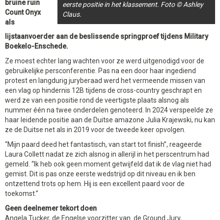
bruine ruin
eerste positie in het klassement. Foto © Ashley
Count Onyx
Claus.
als
lijstaanvoerder aan de beslissende springproef tijdens Military
Boekelo-Enschede.
Ze moest echter lang wachten voor ze werd uitgenodigd voor de
gebruikelijke persconferentie. Pas na een door haar ingediend
protest en langdurig juryberaad werd het vermeende missen van
een vlag op hindernis 12B tijdens de cross-country geschrapt en
werd ze van een positie rond de veertigste plaats alsnog als
nummer één na twee onderdelen genoteerd. In 2024 verspeelde ze
haar leidende positie aan de Duitse amazone Julia Krajewski, nu kan
ze de Duitse net als in 2019 voor de tweede keer opvolgen.
“Mijn paard deed het fantastisch, van start tot finish”, reageerde
Laura Collett nadat ze zich alsnog in allerijl in het perscentrum had
gemeld. “Ik heb ook geen moment getwijfeld dat ik de vlag niet had
gemist. Dit is pas onze eerste wedstrijd op dit niveau en ik ben
ontzettend trots op hem. Hij is een excellent paard voor de
toekomst.”
Geen deelnemer tekort doen
Angela Tucker, de Engelse voorzitter van de Ground Jury,