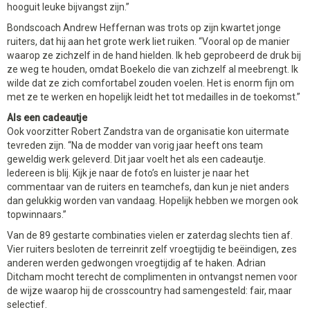
hooguit leuke bijvangst zijn.”
Bondscoach Andrew Heffernan was trots op zijn kwartet jonge
ruiters, dat hij aan het grote werk liet ruiken. “Vooral op de manier
waarop ze zichzelf in de hand hielden. Ik heb geprobeerd de druk bij
ze weg te houden, omdat Boekelo die van zichzelf al meebrengt. Ik
wilde dat ze zich comfortabel zouden voelen. Het is enorm fijn om
met ze te werken en hopelijk leidt het tot medailles in de toekomst.”
Als een cadeautje
Ook voorzitter Robert Zandstra van de organisatie kon uitermate
tevreden zijn. “Na de modder van vorig jaar heeft ons team
geweldig werk geleverd. Dit jaar voelt het als een cadeautje.
Iedereen is blij. Kijk je naar de foto’s en luister je naar het
commentaar van de ruiters en teamchefs, dan kun je niet anders
dan gelukkig worden van vandaag. Hopelijk hebben we morgen ook
topwinnaars.”
Van de 89 gestarte combinaties vielen er zaterdag slechts tien af.
Vier ruiters besloten de terreinrit zelf vroegtijdig te beëindigen, zes
anderen werden gedwongen vroegtijdig af te haken. Adrian
Ditcham mocht terecht de complimenten in ontvangst nemen voor
de wijze waarop hij de crosscountry had samengesteld: fair, maar
selectief.