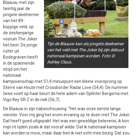
Blaauw, met zijn
twintig jaar de
jongste deelnemer
van het 89-
koppige veld, op
de zestienjarige
vosruin The Joker
Tijn de Blaauw kan als jongste deelnemer
het best. De jonge
van het veld met The Joker bij zijn debuut
ruiter uit
nationaal kampioen worden. Foto ©
Bodegraven heeft
Ashley Claus.
in de spannende
strijd om het
nationaal
kampioenschap met 51,4 minuspunt een kleine voorsprong op
Sterre van Houte met Crossborder Radar Love (54,4). De nummer
twee voelt op haar beurt de hete adem van Splinter Bergsma met
Vigo Key SR Z in de nek (56,7).
De Blaauw in zijn nabeschouwing: “Het was onze eerste lange
vierster. Voor mij ging het erom ervaring op te doen met The Joker.
Dat heeft goed uitgepakt. Het was een geweldige belevenis, ik kon
mijn rit rijden zoals ik dat vooraf wilde. Dat ik nationaal kampioen
kan worden is mooi, maar daar ben ik niet echt mee bezig. Dat zou