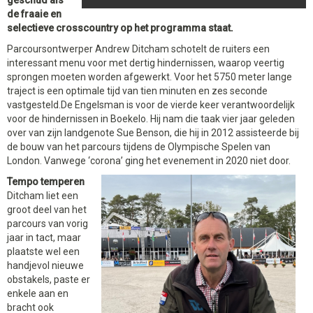
geschud als
de fraaie en
selectieve crosscountry op het programma staat.
Parcoursontwerper Andrew Ditcham schotelt de ruiters een
interessant menu voor met dertig hindernissen, waarop veertig
sprongen moeten worden afgewerkt. Voor het 5750 meter lange
traject is een optimale tijd van tien minuten en zes seconde
vastgesteld.De Engelsman is voor de vierde keer verantwoordelijk
voor de hindernissen in Boekelo. Hij nam die taak vier jaar geleden
over van zijn landgenote Sue Benson, die hij in 2012 assisteerde bij
de bouw van het parcours tijdens de Olympische Spelen van
London. Vanwege ‘corona’ ging het evenement in 2020 niet door.
Tempo temperen
Ditcham liet een
groot deel van het
parcours van vorig
jaar in tact, maar
plaatste wel een
handjevol nieuwe
obstakels, paste er
enkele aan en
bracht ook