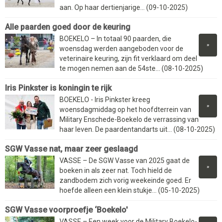
aan. Op haar dertienjarige... (09-10-2025)
Alle paarden goed door de keuring
BOEKELO – In totaal 90 paarden, die
»
woensdag werden aangeboden voor de
veterinaire keuring, zijn fit verklaard om deel
te mogen nemen aan de 54ste... (08-10-2025)
Iris Pinkster is koningin te rijk
BOEKELO - Iris Pinkster kreeg
»
woensdagmiddag op het hoofdterrein van
Military Enschede-Boekelo de verrassing van
haar leven. De paardentandarts uit... (08-10-2025)
SGW Vasse nat, maar zeer geslaagd
VASSE – De SGW Vasse van 2025 gaat de
»
boeken in als zeer nat. Toch hield de
zandbodem zich vorig weekeinde goed. Er
hoefde alleen een klein stukje... (05-10-2025)
SGW Vasse voorproefje ‘Boekelo'
VASSE – Een week voor de Military Boekelo-