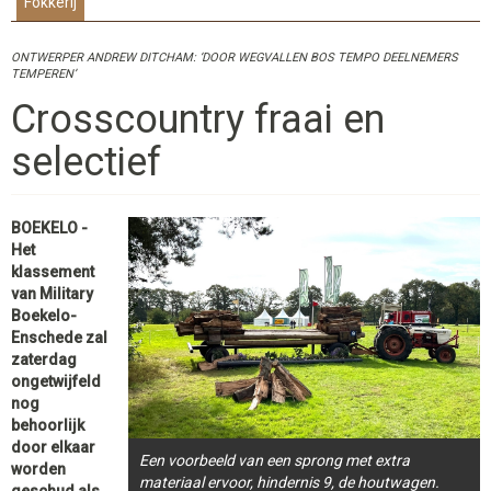
Fokkerij
ONTWERPER ANDREW DITCHAM: ‘DOOR WEGVALLEN BOS TEMPO DEELNEMERS
TEMPEREN’
Crosscountry fraai en
selectief
BOEKELO -
Het
klassement
van Military
Boekelo-
Enschede zal
zaterdag
ongetwijfeld
nog
behoorlijk
door elkaar
Een voorbeeld van een sprong met extra
worden
materiaal ervoor, hindernis 9, de houtwagen.