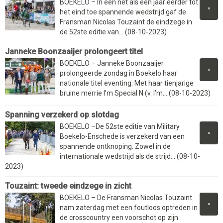
BOEKELO – In een net als een jaar eerder tot
»
het eind toe spannende wedstrijd gaf de
Fransman Nicolas Touzaint de eindzege in
de 52ste editie van... (08-10-2023)
Janneke Boonzaaijer prolongeert titel
BOEKELO – Janneke Boonzaaijer
»
prolongeerde zondag in Boekelo haar
nationale titel eventing. Met haar tienjarige
bruine merrie I’m Special N (v. I’m... (08-10-2023)
Spanning verzekerd op slotdag
BOEKELO –De 52ste editie van Military
»
Boekelo-Enschede is verzekerd van een
spannende ontknoping. Zowel in de
internationale wedstrijd als de strijd... (08-10-
2023)
Touzaint: tweede eindzege in zicht
BOEKELO – De Fransman Nicolas Touzaint
»
nam zaterdag met een foutloos optreden in
de crosscountry een voorschot op zijn