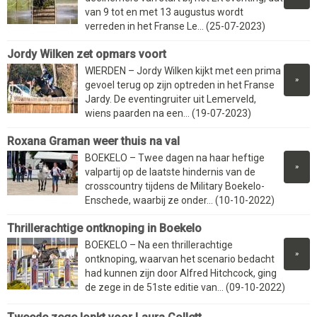
van 9 tot en met 13 augustus wordt
verreden in het Franse Le... (25-07-2023)
Jordy Wilken zet opmars voort
WIERDEN – Jordy Wilken kijkt met een prima
»
gevoel terug op zijn optreden in het Franse
Jardy. De eventingruiter uit Lemerveld,
wiens paarden na een... (19-07-2023)
Roxana Graman weer thuis na val
BOEKELO – Twee dagen na haar heftige
»
valpartij op de laatste hindernis van de
crosscountry tijdens de Military Boekelo-
Enschede, waarbij ze onder... (10-10-2022)
Thrillerachtige ontknoping in Boekelo
BOEKELO – Na een thrillerachtige
»
ontknoping, waarvan het scenario bedacht
had kunnen zijn door Alfred Hitchcock, ging
de zege in de 51ste editie van... (09-10-2022)