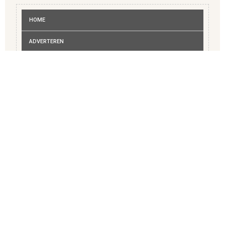
HOME
ADVERTEREN
BEDRIJVENGIDS
MEDISCH
RECREATIE
VERENIGINGEN
WIE IS WIE OPGAVE
CONTACT
Masterclass