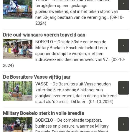
»
terugkijken op een geslaagd
jubileumweekend, dat in het teken stond van
het 50-jarig bestaan van de vereniging... (09-10-
2024)
Drie oud-winnaars voeren topveld aan
BOEKELO – Ook de 53ste editie van de
»
Military Boekelo-Enschede belooft een
spannende strijd te worden, met een
indrukwekkend deelnemersveld van 97... (02-10-
2024)
De Bosruiters Vasse vijftig jaar
VASSE – De Bosruiters uit Vasse houden
»
zaterdag 5 en zondag 6 oktober hun
jaarlijkse evenement, dat in de regio bekend
staat als ‘dé cross’. Dit keer... (01-10-2024)
Military Boekelo sterk in volle breedte
BOEKELO – De combinatie topsport,
»
business en pleasure, waarmee Military
Boekelo-Enschede zich graag profileert,