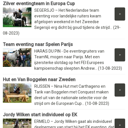
Zilver eventingteam in Europa Cup
SEGERSJÖ – Het Nederlandse team
»
eventing voor landelijke ruiters kwam
afgelopen weekend in het Zweedse
Segersjö erg dicht bij goud tijdens de strijd... (29-
08-2023)
Team eventing naar Spelen Parijs
HARAS DU PIN - De eventingruiters van
»
TeamNL mogen naar Parijs. Met een
ijzersterke slotdag op het FEI Europees
kampioenschap sleepten Andrew... (13-08-2023)
Hut en Van Boggelen naar Zweden
RIJSSEN – Nina Hut met Carthageno en
»
Tarik van Boggelen met Conquest maken
deel uit van de nationale selectie voor de
strijd om de European Cup... (10-08-2023)
Jordy Wilken start individueel op EK
ERMELO – Jordy Wilken gaat als individueel
»
deelnemers van start bij het EK eventing, dat