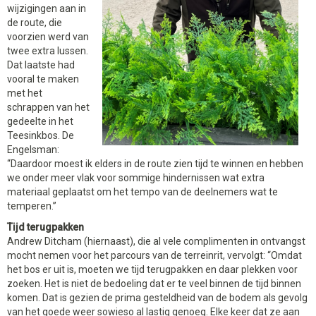
wijzigingen aan in
de route, die
voorzien werd van
twee extra lussen.
Dat laatste had
vooral te maken
met het
schrappen van het
gedeelte in het
Teesinkbos. De
Engelsman:
“Daardoor moest ik elders in de route zien tijd te winnen en hebben
we onder meer vlak voor sommige hindernissen wat extra
materiaal geplaatst om het tempo van de deelnemers wat te
temperen.”
Tijd terugpakken
Andrew Ditcham (hiernaast), die al vele complimenten in ontvangst
mocht nemen voor het parcours van de terreinrit, vervolgt: “Omdat
het bos er uit is, moeten we tijd terugpakken en daar plekken voor
zoeken. Het is niet de bedoeling dat er te veel binnen de tijd binnen
komen. Dat is gezien de prima gesteldheid van de bodem als gevolg
van het goede weer sowieso al lastig genoeg. Elke keer dat ze aan