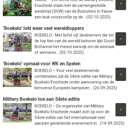
»
Enschede staat met de samengestelde
wedstrijd (SGW) van de Bosruiters in Vasse
een leuk voorproefje op de... (02-10-2025)
‘Boekelo’ lokt weer veel wereldtoppers
BOEKELO - Met liefst vijf deelnemers die tot
»
de top tien van de wereld behoren lijkt Groot-
Brittannië het meest kansrijk om de winnaar
of winnares... (02-10-2025)
'Boekelo' opmaat voor WK en Spelen
BOEKELO – Voor veel deelnemende
»
combinaties zal de 54ste editie van Military
Boekelo-Enschede onder aanvoering van de
kersverse Europees kampioen... (26-09-2025)
Military Boekelo toe aan 54ste editie
BOEKELO – De organisatie van Military
»
Boekelo-Enschede maakt zich op voor de
54ste editie van het internationaal veel
aanzien genietende evenement in... (14-09-2025)