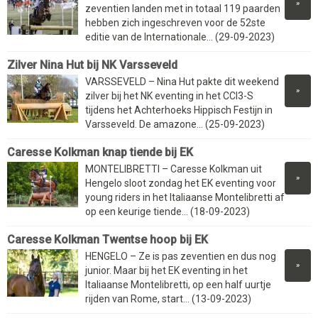
»
zeventien landen met in totaal 119 paarden
hebben zich ingeschreven voor de 52ste
editie van de Internationale... (29-09-2023)
Zilver Nina Hut bij NK Varsseveld
VARSSEVELD – Nina Hut pakte dit weekend
»
zilver bij het NK eventing in het CCI3-S
tijdens het Achterhoeks Hippisch Festijn in
Varsseveld. De amazone... (25-09-2023)
Caresse Kolkman knap tiende bij EK
MONTELIBRETTI – Caresse Kolkman uit
»
Hengelo sloot zondag het EK eventing voor
young riders in het Italiaanse Montelibretti af
op een keurige tiende... (18-09-2023)
Caresse Kolkman Twentse hoop bij EK
HENGELO – Ze is pas zeventien en dus nog
»
junior. Maar bij het EK eventing in het
Italiaanse Montelibretti, op een half uurtje
rijden van Rome, start... (13-09-2023)