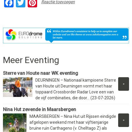
Facebook
Twitter
Pinterest
Reactie toevoegen
Meer Eventing
Sterre van Houte naar WK eventing
DEURNINGEN – Nationaal kampioene Sterre
»
van Houte uit Deurningen vormt met haar
toppaard Crossborder Radar Love een van
de vijf combinaties, die door... (23-07-2026)
Nina Hut zevende in Maarsbergen
MAARSBERGEN – Nina Hut uit Rijssen eindigde
»
afgelopen weekend met haar vijftienjarige
bruine ruin Carthageno (v. Chelltago Z) als