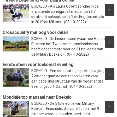
Tweede zege lonkt voor Laura Collett
BOEKELO - Als Laura Collett zondag in de
»
afsluitende springproef minder dan 3,7
strafpunt oploopt, schrijft de Engelse net als
in 2019 de Military... (08-10-2022)
Crosscountry met oog voor detail
BOEKELO - De hindernissen waarmee Adrian
»
Ditcham het Twentse coulisselandschap
heeft gedecoreerd voor de 51ste editie van
de Military Boekelo-... (07-10-2022)
Eerste steen voor toekomst eventing
BOEKELO - Een rondetafelgesprek op vrijdag
»
7 oktober gaat de aanzet opleveren voor
een degelijker structuur van de Nederlandse
eventingsport. Dat wil... (04-10-2022)
Mondiale top massaal naar Boekelo
BOEKELO - De 51ste editie van Military
»
Boekelo-Enschede, die van 6 tot en met 9
oktober wordt gehouden, heeft een