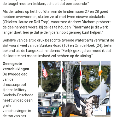
de teugel moeten trekken, scheelt dat een seconde.”
Als de ruiters op het hoofdterrein de hindernissen 27 en 28 goed
hebben overwonnen, sluiten ze af met twee nieuwe obstakels
(Chicken House en Roll Trap), waarmee Andrew Ditcham probeert
de deelnemers vooral bij de les te houden. “Naarmate je dit werk
langer doet, leer je dat je de rijders nooit genoeg kunt helpen.”
Behalve van de altijd druk bezochte tweede waterpartij verwacht de
Brit vooral veel van de Sunken Road (10) en Om de Hoek (24), beter
bekend als de Langezaal-hindernis. “Eerlijk gezegd vermoed ik dat
die laatste het meest invloed zal hebben op de uitslag.”
Geen grote
verschuivingen
De tweede dag
van de
dressuurproef
tijdens Military
Boekelo-Enschede
heeft vrijdag geen
grote
verschuivingen in
de top van het