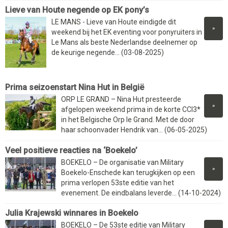
Lieve van Houte negende op EK pony’s
LE MANS - Lieve van Houte eindigde dit
»
weekend bij het EK eventing voor ponyruiters in
Le Mans als beste Nederlandse deelnemer op
de keurige negende... (03-08-2025)
Prima seizoenstart Nina Hut in België
ORP LE GRAND – Nina Hut presteerde
»
afgelopen weekend prima in de korte CCI3*
in het Belgische Orp le Grand. Met de door
haar schoonvader Hendrik van... (06-05-2025)
Veel positieve reacties na ‘Boekelo’
BOEKELO – De organisatie van Military
»
Boekelo-Enschede kan terugkijken op een
prima verlopen 53ste editie van het
evenement. De eindbalans leverde... (14-10-2024)
Julia Krajewski winnares in Boekelo
BOEKELO – De 53ste editie van Military