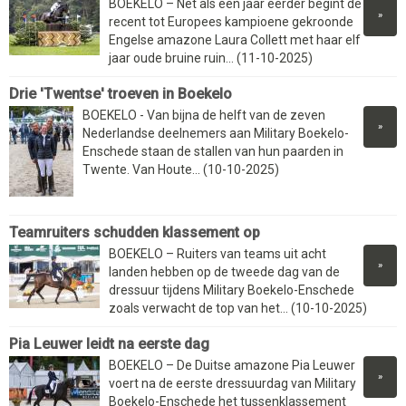
BOEKELO – Net als een jaar eerder begint de
»
recent tot Europees kampioene gekroonde
Engelse amazone Laura Collett met haar elf
jaar oude bruine ruin... (11-10-2025)
Drie 'Twentse' troeven in Boekelo
BOEKELO - Van bijna de helft van de zeven
»
Nederlandse deelnemers aan Military Boekelo-
Enschede staan de stallen van hun paarden in
Twente. Van Houte... (10-10-2025)
Teamruiters schudden klassement op
BOEKELO – Ruiters van teams uit acht
»
landen hebben op de tweede dag van de
dressuur tijdens Military Boekelo-Enschede
zoals verwacht de top van het... (10-10-2025)
Pia Leuwer leidt na eerste dag
BOEKELO – De Duitse amazone Pia Leuwer
»
voert na de eerste dressuurdag van Military
Boekelo-Enschede het tussenklassement