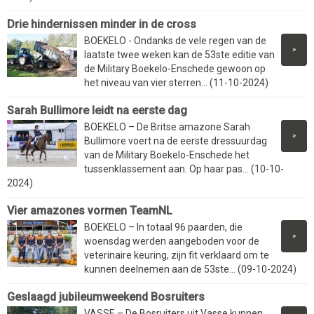
Drie hindernissen minder in de cross
BOEKELO - Ondanks de vele regen van de
»
laatste twee weken kan de 53ste editie van
de Military Boekelo-Enschede gewoon op
het niveau van vier sterren... (11-10-2024)
Sarah Bullimore leidt na eerste dag
BOEKELO – De Britse amazone Sarah
»
Bullimore voert na de eerste dressuurdag
van de Military Boekelo-Enschede het
tussenklassement aan. Op haar pas... (10-10-
2024)
Vier amazones vormen TeamNL
BOEKELO – In totaal 96 paarden, die
»
woensdag werden aangeboden voor de
veterinaire keuring, zijn fit verklaard om te
kunnen deelnemen aan de 53ste... (09-10-2024)
Geslaagd jubileumweekend Bosruiters
VASSE – De Bosruiters uit Vasse kunnen