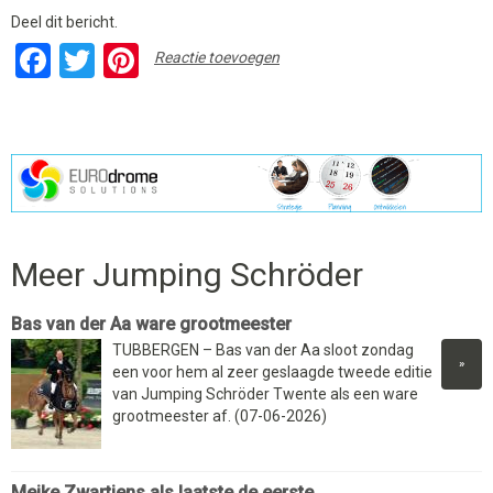
Deel dit bericht.
Facebook
Twitter
Pinterest
Reactie toevoegen
Meer Jumping Schröder
Bas van der Aa ware grootmeester
TUBBERGEN – Bas van der Aa sloot zondag
»
een voor hem al zeer geslaagde tweede editie
van Jumping Schröder Twente als een ware
grootmeester af. (07-06-2026)
Meike Zwartjens als laatste de eerste