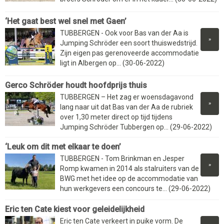
‘Het gaat best wel snel met Gaen’
TUBBERGEN - Ook voor Bas van der Aa is
»
Jumping Schröder een soort thuiswedstrijd.
Zijn eigen pas gerenoveerde accommodatie
ligt in Albergen op... (30-06-2022)
Gerco Schröder houdt hoofdprijs thuis
TUBBERGEN – Het zag er woensdagavond
»
lang naar uit dat Bas van der Aa de rubriek
over 1,30 meter direct op tijd tijdens
Jumping Schröder Tubbergen op... (29-06-2022)
‘Leuk om dit met elkaar te doen’
TUBBERGEN - Tom Brinkman en Jesper
»
Romp kwamen in 2014 als stalruiters van de
BWG met het idee op de accommodatie van
hun werkgevers een concours te... (29-06-2022)
Eric ten Cate kiest voor geleidelijkheid
Eric ten Cate verkeert in puike vorm. De