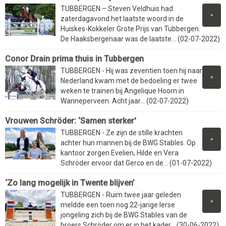
TUBBERGEN – Steven Veldhuis had
»
zaterdagavond het laatste woord in de
Huiskes-Kokkeler Grote Prijs van Tubbergen.
De Haaksbergenaar was de laatste... (02-07-2022)
Conor Drain prima thuis in Tubbergen
TUBBERGEN - Hij was zeventien toen hij naar
»
Nederland kwam met de bedoeling er twee
weken te trainen bij Angelique Hoorn in
Wanneperveen. Acht jaar... (02-07-2022)
Vrouwen Schröder: ‘Samen sterker'
TUBBERGEN - Ze zijn de stille krachten
»
achter hun mannen bij de BWG Stables. Op
kantoor zorgen Evelien, Hilde en Vera
Schröder ervoor dat Gerco en de... (01-07-2022)
‘Zo lang mogelijk in Twente blijven’
TUBBERGEN - Ruim twee jaar geleden
»
meldde een toen nog 22-jarige Ierse
jongeling zich bij de BWG Stables van de
broers Schröder om er in het kader... (30-06-2022)