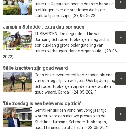
»
ruiter uit Geesteren hoor je daarom bepaald
niet klagen over de prestaties die hij de
laatste tijd met zijn... (28-06-2022)
Jumping Schröder: extra dag springen
TUBBERGEN - De negende editie van
»
Jumping Schröder Tubbergen mag zich in
een dusdanig grote belangstelling van
ruiters verheugen, dat de organisatie... (28-06-
2022)
Stille krachten zijn goud waard
Geen enkel evenement kan zonder inbreng
»
van een legertje vrijwilligers. Ook bij Jumping
Schröder Tubbergen zijn de stille krachten
goud waard. Gerda... (24-05-2021)
‘Die zondag is een belevenis op zich’
Gerrit Hendriksen vond het vorig jaar tijd
»
worden voor een nieuwe preses van de
Stichting Jumping Schröder Tubbergen,
nadat hij sinds de start van... (23-05-2021)