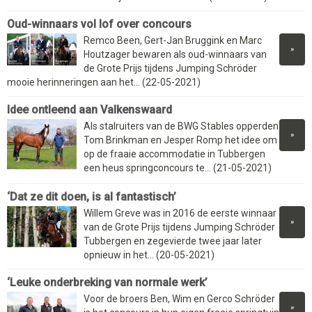
Oud-winnaars vol lof over concours
Remco Been, Gert-Jan Bruggink en Marc
»
Houtzager bewaren als oud-winnaars van
de Grote Prijs tijdens Jumping Schröder
mooie herinneringen aan het... (22-05-2021)
Idee ontleend aan Valkenswaard
Als stalruiters van de BWG Stables opperden
»
Tom Brinkman en Jesper Romp het idee om
op de fraaie accommodatie in Tubbergen
een heus springconcours te... (21-05-2021)
‘Dat ze dit doen, is al fantastisch’
Willem Greve was in 2016 de eerste winnaar
»
van de Grote Prijs tijdens Jumping Schröder
Tubbergen en zegevierde twee jaar later
opnieuw in het... (20-05-2021)
‘Leuke onderbreking van normale werk’
Voor de broers Ben, Wim en Gerco Schröder
»