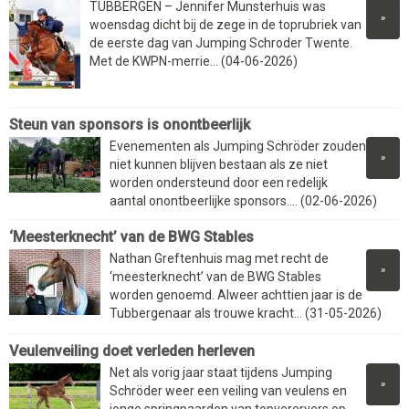
TUBBERGEN – Jennifer Munsterhuis was
»
woensdag dicht bij de zege in de toprubriek van
de eerste dag van Jumping Schroder Twente.
Met de KWPN-merrie... (04-06-2026)
Steun van sponsors is onontbeerlijk
Evenementen als Jumping Schröder zouden
»
niet kunnen blijven bestaan als ze niet
worden ondersteund door een redelijk
aantal onontbeerlijke sponsors.... (02-06-2026)
‘Meesterknecht’ van de BWG Stables
Nathan Greftenhuis mag met recht de
»
‘meesterknecht’ van de BWG Stables
worden genoemd. Alweer achttien jaar is de
Tubbergenaar als trouwe kracht... (31-05-2026)
Veulenveiling doet verleden herleven
Net als vorig jaar staat tijdens Jumping
»
Schröder weer een veiling van veulens en
jonge springpaarden van topverervers op