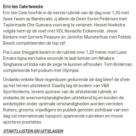
Eric ten Cate tweede
Eric ten Cate hoefde in de eerste rubriek van de dag over 1,35 met
twee fasen op Nandorado Jj alleen de Deen Soren Pedersen met
Taylormade Che Guevara voorrang te verlenen. Hessel Hoekstra
volgde hem op de voet met VDL Novacific Eickenrode. Jesse
Berkers met Qornets Peasure en Jennifer Munsterhuis met Pebble
Beach completeerden de top vijf.
Pia-Luise Steggink kwam in de rubriek over 1,20 meter met Luise
Emaire bijna een halve seconde te laat binnen om Nihakira
Singhania uit India van de zege te kunnen afhouden. Tom Brinkman
completeerde het podium met Olympia.
Ondanks enkele fikse regenbuien gedurende de dag bleef de sfeer
op het terrein uitstekend. Daarbij lag de bodem van V&R
Sportbodems, tevens sponsor van de afsluitende rubriek, er
ondanks de weersomstandigheden uitstekend bij en konden de
wedstrijden onder optimale omstandigheden worden verreden.
Ruiters, grooms, vrijwilligers en publiek genoten zichtbaar van een
dag vol internationale topsport, spannende rubrieken en mooie
sportieve prestaties.
STARTLIJSTEN EN UITSLAGEN