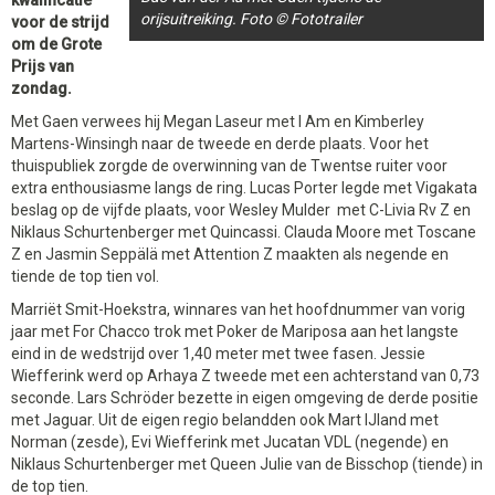
kwalificatie
orijsuitreiking. Foto © Fototrailer
voor de strijd
om de Grote
Prijs van
zondag.
Met Gaen verwees hij Megan Laseur met I Am en Kimberley
Martens-Winsingh naar de tweede en derde plaats. Voor het
thuispubliek zorgde de overwinning van de Twentse ruiter voor
extra enthousiasme langs de ring. Lucas Porter legde met Vigakata
beslag op de vijfde plaats, voor Wesley Mulder met C-Livia Rv Z en
Niklaus Schurtenberger met Quincassi. Clauda Moore met Toscane
Z en Jasmin Seppälä met Attention Z maakten als negende en
tiende de top tien vol.
Marriët Smit-Hoekstra, winnares van het hoofdnummer van vorig
jaar met For Chacco trok met Poker de Mariposa aan het langste
eind in de wedstrijd over 1,40 meter met twee fasen. Jessie
Wiefferink werd op Arhaya Z tweede met een achterstand van 0,73
seconde. Lars Schröder bezette in eigen omgeving de derde positie
met Jaguar. Uit de eigen regio belandden ook Mart IJland met
Norman (zesde), Evi Wiefferink met Jucatan VDL (negende) en
Niklaus Schurtenberger met Queen Julie van de Bisschop (tiende) in
de top tien.