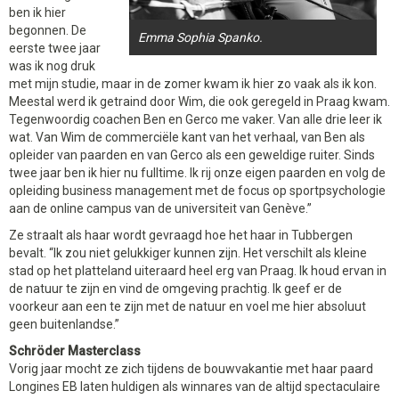
ben ik hier
begonnen. De
Emma Sophia Spanko.
eerste twee jaar
was ik nog druk
met mijn studie, maar in de zomer kwam ik hier zo vaak als ik kon.
Meestal werd ik getraind door Wim, die ook geregeld in Praag kwam.
Tegenwoordig coachen Ben en Gerco me vaker. Van alle drie leer ik
wat. Van Wim de commerciële kant van het verhaal, van Ben als
opleider van paarden en van Gerco als een geweldige ruiter. Sinds
twee jaar ben ik hier nu fulltime. Ik rij onze eigen paarden en volg de
opleiding business management met de focus op sportpsychologie
aan de online campus van de universiteit van Genève.”
Ze straalt als haar wordt gevraagd hoe het haar in Tubbergen
bevalt. “Ik zou niet gelukkiger kunnen zijn. Het verschilt als kleine
stad op het platteland uiteraard heel erg van Praag. Ik houd ervan in
de natuur te zijn en vind de omgeving prachtig. Ik geef er de
voorkeur aan een te zijn met de natuur en voel me hier absoluut
geen buitenlandse.”
Schröder Masterclass
Vorig jaar mocht ze zich tijdens de bouwvakantie met haar paard
Longines EB laten huldigen als winnares van de altijd spectaculaire