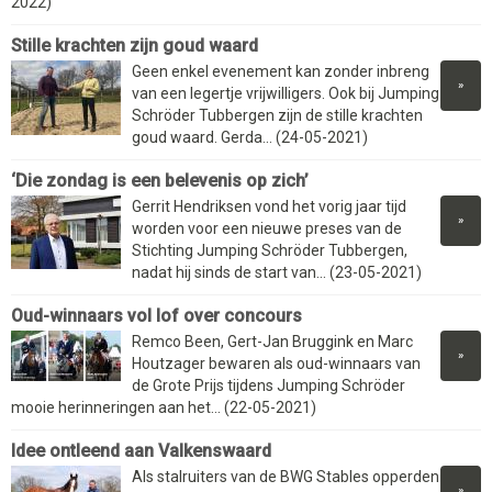
2022)
Stille krachten zijn goud waard
Geen enkel evenement kan zonder inbreng
»
van een legertje vrijwilligers. Ook bij Jumping
Schröder Tubbergen zijn de stille krachten
goud waard. Gerda... (24-05-2021)
‘Die zondag is een belevenis op zich’
Gerrit Hendriksen vond het vorig jaar tijd
»
worden voor een nieuwe preses van de
Stichting Jumping Schröder Tubbergen,
nadat hij sinds de start van... (23-05-2021)
Oud-winnaars vol lof over concours
Remco Been, Gert-Jan Bruggink en Marc
»
Houtzager bewaren als oud-winnaars van
de Grote Prijs tijdens Jumping Schröder
mooie herinneringen aan het... (22-05-2021)
Idee ontleend aan Valkenswaard
Als stalruiters van de BWG Stables opperden
»