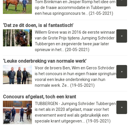
Tom Brinkman en Jesper Romp het idee om
op de fraaie accommodatie in Tubbergen
een heus springconcours te... (21-05-2021)
‘Dat ze dit doen, is al fantastisch’
Willem Greve was in 2016 de eerste winnaar
»
van de Grote Prijs tijdens Jumping Schröder
Tubbergen en zegevierde twee jaar later
opnieuw in het... (20-05-2021)
‘Leuke onderbreking van normale werk’
Voor de broers Ben, Wim en Gerco Schröder
»
is het concours in hun eigen fraaie springtuin
vooral een leuke onderbreking van hun
normale werk. Ze... (19-05-2021)
Concours afgelast, toch een krant
TUBBERGEN - Jumping Schröder Tubbergen
»
is net als in 2020 afgelast, maar voor het
evenement werd wel als gebruikelijk een
speciale krant uitgegeven.... (19-05-2021)