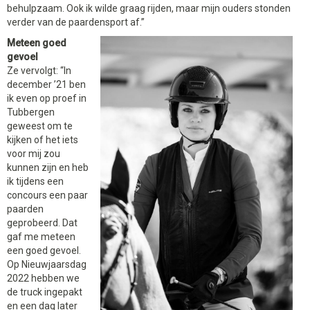
behulpzaam. Ook ik wilde graag rijden, maar mijn ouders stonden
verder van de paardensport af.”
Meteen goed
gevoel
Ze vervolgt: “In
december ’21 ben
ik even op proef in
Tubbergen
geweest om te
kijken of het iets
voor mij zou
kunnen zijn en heb
ik tijdens een
concours een paar
paarden
geprobeerd. Dat
gaf me meteen
een goed gevoel.
Op Nieuwjaarsdag
2022 hebben we
de truck ingepakt
en een dag later