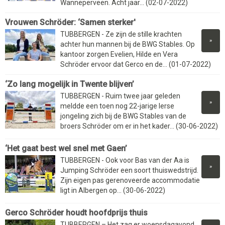
Wanneperveen. Acht jaar... (02-07-2022)
Vrouwen Schröder: ‘Samen sterker'
TUBBERGEN - Ze zijn de stille krachten
»
achter hun mannen bij de BWG Stables. Op
kantoor zorgen Evelien, Hilde en Vera
Schröder ervoor dat Gerco en de... (01-07-2022)
‘Zo lang mogelijk in Twente blijven’
TUBBERGEN - Ruim twee jaar geleden
»
meldde een toen nog 22-jarige Ierse
jongeling zich bij de BWG Stables van de
broers Schröder om er in het kader... (30-06-2022)
‘Het gaat best wel snel met Gaen’
TUBBERGEN - Ook voor Bas van der Aa is
»
Jumping Schröder een soort thuiswedstrijd.
Zijn eigen pas gerenoveerde accommodatie
ligt in Albergen op... (30-06-2022)
Gerco Schröder houdt hoofdprijs thuis
TUBBERGEN – Het zag er woensdagavond