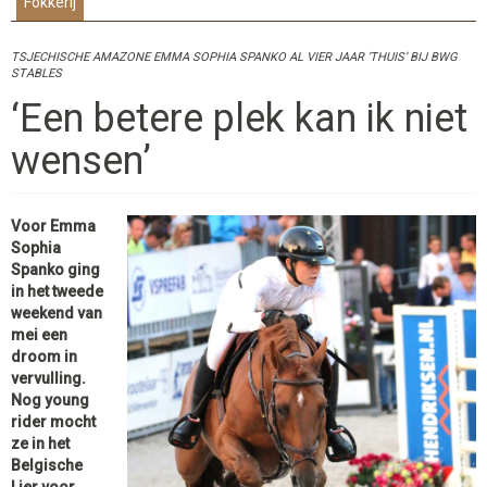
Fokkerij
TSJECHISCHE AMAZONE EMMA SOPHIA SPANKO AL VIER JAAR ‘THUIS’ BIJ BWG
STABLES
‘Een betere plek kan ik niet
wensen’
Voor Emma
Sophia
Spanko ging
in het tweede
weekend van
mei een
droom in
vervulling.
Nog young
rider mocht
ze in het
Belgische