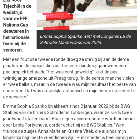
Lier voor
Tsjechië in de
wedstrijd
voor de EEF
Nations Cup
debuteren in
Emma Sophia Spanko wint met Longines LB de
het nationale
Schröder Masterclass van 2025.
team bij de
senioren.
Met een foutloze tweede ronde droeg ze stevig bij aan de derde
plaats van de equipe, die voor het eerst sinds vijf jaar weer een
podiumplek behaalde.“Het was echt geweldig”, kijkt de pas
twintigjarige amazone uit Praag terug. “In de eerste manche vielen
er twee balken, maar in de tweede was mijn resultaat het beste van
ons vieren. Dat was natuurlijk fantastisch in mijn eerste optreden bij
de senioren.”
Emma Sophia Spanko bivakkeert sinds 2 januari 2022 bij de BWG
Stables van de broers Schröder in Tubbergen, waar ze sinds twee
jaar twaalf stallen huurt. Haar eigen accommodatie wordt nu benut
door Linda Portychova, eerder actief bij de BWG Stables. “Wim
trainde de zusjes Anna Marie en Kristina Vitek, die al sinds mijn
kindertijd mijn beste vriendinnen zijn. Hun moeder is heel aardig en