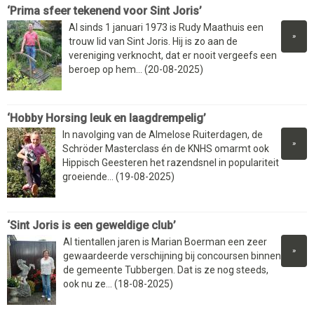
‘Prima sfeer tekenend voor Sint Joris’
Al sinds 1 januari 1973 is Rudy Maathuis een
»
trouw lid van Sint Joris. Hij is zo aan de
vereniging verknocht, dat er nooit vergeefs een
beroep op hem... (20-08-2025)
‘Hobby Horsing leuk en laagdrempelig’
In navolging van de Almelose Ruiterdagen, de
»
Schröder Masterclass én de KNHS omarmt ook
Hippisch Geesteren het razendsnel in populariteit
groeiende... (19-08-2025)
‘Sint Joris is een geweldige club’
Al tientallen jaren is Marian Boerman een zeer
»
gewaardeerde verschijning bij concoursen binnen
de gemeente Tubbergen. Dat is ze nog steeds,
ook nu ze... (18-08-2025)