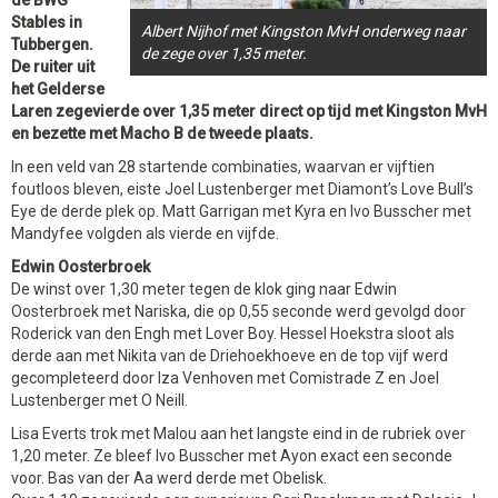
de BWG
Stables in
Albert Nijhof met Kingston MvH onderweg naar
Tubbergen.
de zege over 1,35 meter.
De ruiter uit
het Gelderse
Laren zegevierde over 1,35 meter direct op tijd met Kingston MvH
en bezette met Macho B de tweede plaats.
In een veld van 28 startende combinaties, waarvan er vijftien
foutloos bleven, eiste Joel Lustenberger met Diamont’s Love Bull’s
Eye de derde plek op. Matt Garrigan met Kyra en Ivo Busscher met
Mandyfee volgden als vierde en vijfde.
Edwin Oosterbroek
De winst over 1,30 meter tegen de klok ging naar Edwin
Oosterbroek met Nariska, die op 0,55 seconde werd gevolgd door
Roderick van den Engh met Lover Boy. Hessel Hoekstra sloot als
derde aan met Nikita van de Driehoekhoeve en de top vijf werd
gecompleteerd door Iza Venhoven met Comistrade Z en Joel
Lustenberger met O Neill.
Lisa Everts trok met Malou aan het langste eind in de rubriek over
1,20 meter. Ze bleef Ivo Busscher met Ayon exact een seconde
voor. Bas van der Aa werd derde met Obelisk.