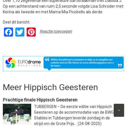
Over 1,10 zegevierde een superieure Sari Braakman met Dalosia J.
Op een achterstand van ruim 2,5 seconde volgde Lisa Schröder met
Kerina als tweede en met Mama Mia Picobello als derde.
Deel dit bericht.
Facebook
Twitter
Pinterest
Reactie toevoegen
Meer Hippisch Geesteren
Prachtige finale Hippisch Geesteren
TUBBERGEN – De eerste editie van Hippisch
»
Geesteren op de accommodatie van de BWG
Stables in Tubbergen leverde zondag in de
strijd om de Grote Prijs... (24-08-2025)