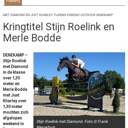
Fokkerij
MET DIAMOND EN JUST KHARLEY TIJDENS EUREGIO OUTDOOR DENEKAMP
Kringtitel Stijn Roelink en
Merle Bodde
DENEKAMP –
Stijn Roelink
met Diamond
in de klasse
over 1,35
meter en
Merle Bodde
met Just
Kharley over
1,30 meter
mochten zich
afgelopen
Stijn Roelink met Diamond. Foto © Frank
weekend in
Nieuwhuis.