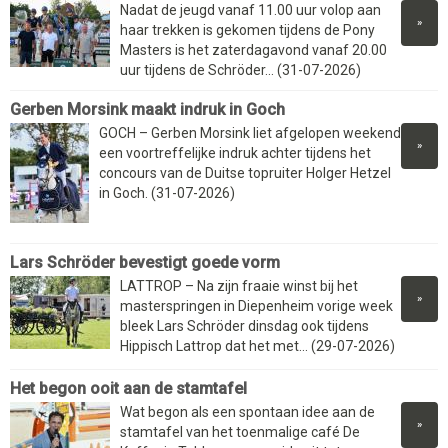
Nadat de jeugd vanaf 11.00 uur volop aan
»
haar trekken is gekomen tijdens de Pony
Masters is het zaterdagavond vanaf 20.00
uur tijdens de Schröder... (31-07-2026)
Gerben Morsink maakt indruk in Goch
GOCH – Gerben Morsink liet afgelopen weekend
»
een voortreffelijke indruk achter tijdens het
concours van de Duitse topruiter Holger Hetzel
in Goch. (31-07-2026)
Lars Schröder bevestigt goede vorm
LATTROP – Na zijn fraaie winst bij het
»
masterspringen in Diepenheim vorige week
bleek Lars Schröder dinsdag ook tijdens
Hippisch Lattrop dat het met... (29-07-2026)
Het begon ooit aan de stamtafel
Wat begon als een spontaan idee aan de
»
stamtafel van het toenmalige café De