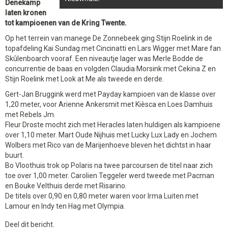
Denekamp
laten kronen
tot kampioenen van de Kring Twente.
Op het terrein van manege De Zonnebeek ging Stijn Roelink in de
topafdeling Kai Sundag met Cincinatti en Lars Wigger met Mare fan
Skûlenboarch vooraf. Een niveautje lager was Merle Bodde de
concurrentie de baas en volgden Claudia Morsink met Cekina Z en
Stijn Roelink met Look at Me als tweede en derde.
Gert-Jan Bruggink werd met Payday kampioen van de klasse over
1,20 meter, voor Arienne Ankersmit met Kièsca en Loes Damhuis
met Rebels Jm.
Fleur Droste mocht zich met Heracles laten huldigen als kampioene
over 1,10 meter. Mart Oude Nijhuis met Lucky Lux Lady en Jochem
Wolbers met Rico van de Marijenhoeve bleven het dichtst in haar
buurt.
Bo Vloothuis trok op Polaris na twee parcoursen de titel naar zich
toe over 1,00 meter. Carolien Teggeler werd tweede met Pacman
en Bouke Velthuis derde met Risarino.
De titels over 0,90 en 0,80 meter waren voor Irma Luiten met
Lamour en Indy ten Hag met Olympia.
Deel dit bericht.