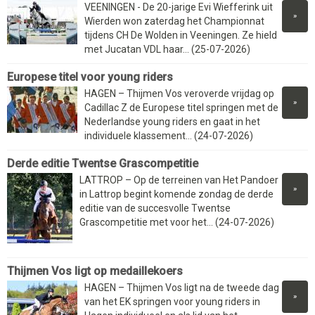
VEENINGEN - De 20-jarige Evi Wiefferink uit
»
Wierden won zaterdag het Championnat
tijdens CH De Wolden in Veeningen. Ze hield
met Jucatan VDL haar... (25-07-2026)
Europese titel voor young riders
HAGEN – Thijmen Vos veroverde vrijdag op
»
Cadillac Z de Europese titel springen met de
Nederlandse young riders en gaat in het
individuele klassement... (24-07-2026)
Derde editie Twentse Grascompetitie
LATTROP – Op de terreinen van Het Pandoer
»
in Lattrop begint komende zondag de derde
editie van de succesvolle Twentse
Grascompetitie met voor het... (24-07-2026)
Thijmen Vos ligt op medaillekoers
HAGEN – Thijmen Vos ligt na de tweede dag
»
van het EK springen voor young riders in