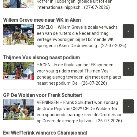
Koffer in Tubbergen, groeide uit tot een
internationaal hippisch... (27-07-2026)
Willem Greve mee naar WK in Aken
ERMELO – Willem Greve is zoals verwacht
»
een van de ruiters die Nederland mag
vertegenwoordigen bij het komende WK
springen in Aken. De drievoudig... (27-07-2026)
Thijmen Vos alsnog naast podium
HAGEN - In de finale van het EK springen
»
voor young riders moest Thijmen Vos
zondag alsnog tevreden zijn met een plaats
naast het podium. De... (26-07-2026)
GP De Wolden voor Frank Schuttert
VEENINGEN – Frank Schuttert won zondag
»
de Grote Prijs van CSI2* CH De Wolden. Na
een spannende barrage reed de Ommenaar
op Gream de scherpe tijd van... (26-07-2026)
Evi Wiefferink winnares Championnat