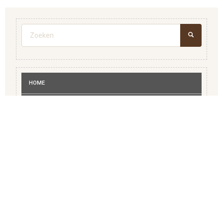
Zoekveld
ZOEKEN
HOME
ADVERTEREN
BEDRIJVENGIDS
MEDISCH
RECREATIE
VERENIGINGEN
WIE IS WIE OPGAVE