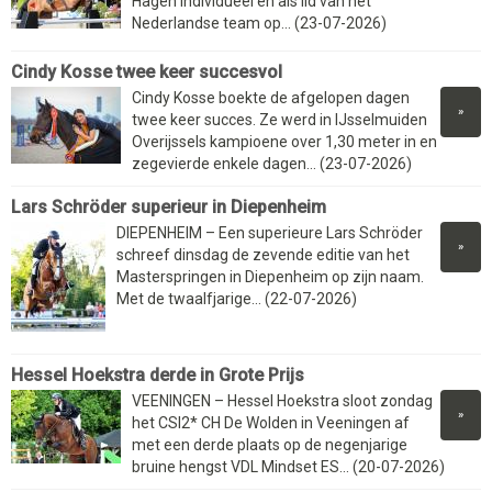
Hagen individueel en als lid van het
Nederlandse team op... (23-07-2026)
Cindy Kosse twee keer succesvol
Cindy Kosse boekte de afgelopen dagen
»
twee keer succes. Ze werd in IJsselmuiden
Overijssels kampioene over 1,30 meter in en
zegevierde enkele dagen... (23-07-2026)
Lars Schröder superieur in Diepenheim
DIEPENHEIM – Een superieure Lars Schröder
»
schreef dinsdag de zevende editie van het
Masterspringen in Diepenheim op zijn naam.
Met de twaalfjarige... (22-07-2026)
Hessel Hoekstra derde in Grote Prijs
VEENINGEN – Hessel Hoekstra sloot zondag
»
het CSI2* CH De Wolden in Veeningen af
met een derde plaats op de negenjarige
bruine hengst VDL Mindset ES... (20-07-2026)