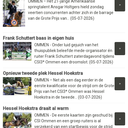
OMMEN – Het 21-jarige Amerikaanse
»
springtalent Ansgar Holtgers hield zondag
veertien concurrenten achter zich in de barrage
van de Grote Prijs van... (05-07-2026)
Frank Schuttert baas in eigen huis
OMMEN - Onder luid gejuich van het
»
thuispubliek beleefde mede-organisator én
ruiter Frank Schuttert zaterdagavond tijdens
CSI3* Ommen een droomslot. (05-07-2026)
Opnieuw tweede plek Hessel Hoekstra
OMMEN – Net als een dag eerder in de
»
eerste kwalificatie voor de strijd om de Grote
Prijs van het CSI3* Ommen was Hessel
Hoekstra in de tweede... (03-07-2026)
Hessel Hoekstra draait al warm
OMMEN - De eerste kaarten zijn geschud bij
»
CSI Ommen en een groep ruiters is al
verzekerd van een startbewijs voor de strijd