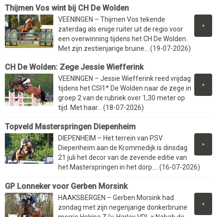
Thijmen Vos wint bij CH De Wolden
VEENINGEN – Thijmen Vos tekende
»
zaterdag als enige ruiter uit de regio voor
een overwinning tijdens het CH De Wolden.
Met zijn zestienjarige bruine... (19-07-2026)
CH De Wolden: Zege Jessie Wiefferink
VEENINGEN – Jessie Wiefferink reed vrijdag
»
tijdens het CSI1* De Wolden naar de zege in
groep 2 van de rubriek over 1,30 meter op
tijd. Met haar... (18-07-2026)
Topveld Masterspringen Diepenheim
DIEPENHEIM – Het terrein van PSV
»
Diepenheim aan de Krommedijk is dinsdag
21 juli het decor van de zevende editie van
het Masterspringen in het dorp.... (16-07-2026)
GP Lonneker voor Gerben Morsink
HAAKSBERGEN – Gerben Morsink had
»
zondag met zijn negenjarige donkerbruine
merrie Hekina Z (v. Harley VDL x Nabab de