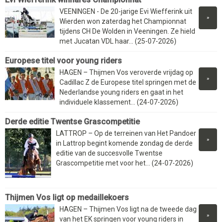
VEENINGEN - De 20-jarige Evi Wiefferink uit
»
Wierden won zaterdag het Championnat
tijdens CH De Wolden in Veeningen. Ze hield
met Jucatan VDL haar... (25-07-2026)
Europese titel voor young riders
HAGEN – Thijmen Vos veroverde vrijdag op
»
Cadillac Z de Europese titel springen met de
Nederlandse young riders en gaat in het
individuele klassement... (24-07-2026)
Derde editie Twentse Grascompetitie
LATTROP – Op de terreinen van Het Pandoer
»
in Lattrop begint komende zondag de derde
editie van de succesvolle Twentse
Grascompetitie met voor het... (24-07-2026)
Thijmen Vos ligt op medaillekoers
HAGEN – Thijmen Vos ligt na de tweede dag
»
van het EK springen voor young riders in