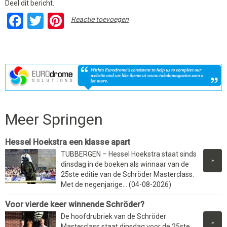
Deel dit bericht.
Facebook
Twitter
Pinterest
Reactie toevoegen
Meer Springen
Hessel Hoekstra een klasse apart
TUBBERGEN – Hessel Hoekstra staat sinds
»
dinsdag in de boeken als winnaar van de
25ste editie van de Schröder Masterclass.
Met de negenjarige... (04-08-2026)
Voor vierde keer winnende Schröder?
De hoofdrubriek van de Schröder
»
Masterclass staat dinsdag voor de 25ste