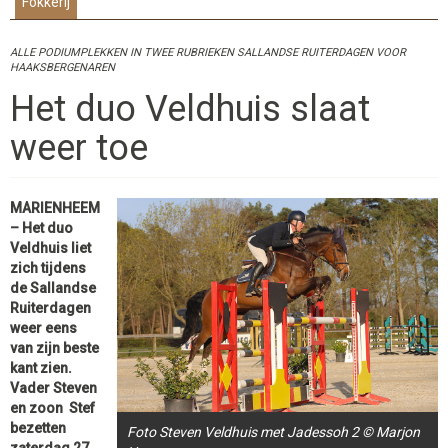
Fokkerij
ALLE PODIUMPLEKKEN IN TWEE RUBRIEKEN SALLANDSE RUITERDAGEN VOOR
HAAKSBERGENAREN
Het duo Veldhuis slaat
weer toe
MARIENHEEM
– Het duo
Veldhuis liet
zich tijdens
de Sallandse
Ruiterdagen
weer eens
van zijn beste
kant zien.
Vader Steven
en zoon Stef
bezetten
Foto Steven Veldhuis met Jadessoh 2 © Marjon