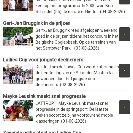
keer op het programma. In 2000 won Ben
Schröder (55) de eerste editie. In... (04-08-2026)
Gert-Jan Bruggink in de prijzen
Gert-Jan Bruggink reed afgelopen weekend
»
goed in de prijzen tijdens het concours in het
Belgische Opglabbeek. Op de terreinen van
het Sentower Park... (03-08-2026)
Ladies Cup voor jongste deelnemers
De strijd om de Ladies Cup werd zaterdag op
»
de eerste dag van de Schröder Masterclass
gewonnen door het jongste duo
deelnemers. (02-08-2026)
Mayke Leusink maakt snel progressie
LATTROP – Mayke Leusink maakt snel
»
progressie in de springsport. De laatste
weken scoort ze bijna voortdurend mooie
klasseringen. (01-08-2026)
Zevende editie strijd om Ladies Cup