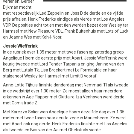
verlenen. Berber
Dijkman mocht
met respectievelijk Led Zeppelin en Joss D de derde en de vijfde
prijs afhalen. Henk Frederiks eindigde als vierde met Los Angeles
VDP. De posities acht tot en met tien werden bezet door Wesley ter
Harmsel met New Pleasure VDL, Frank Buitenhuis met Lots of Luck
en Joanne Wes met Koh-I-Noor.
Jessie Wiefferink
In de rubriek over 1,35 meter met twee fasen op zaterdag greep
Angelique Hoorn de eerste prijs met Apart. Jessie Wiefferink werd
keurig tweede met Lord Tender Tarpania en ging Janine van den
Berg met Lutalo Tk, Lisa Broekert met Le Formidable en haar
stalgenoot Wesley ter Harmsel met Limit B vooraf.
Anne-Lotte Tijhuis finishte donderdag met Nemmadi TI als tweede
in de wedstrijd over 1,30 meter. Ze moest alleen haar meerdere
erkennen in Age Flapper met Okittaire. Iza Venhoven werd derde
met Comistrade Z.
Met Karezzo Solier won Angelique Hoorn dezelfde dag over 1,35
meter met twee fasen haar eerste zege in Mariënheem. Ze werd
met Apart ook nog derde. Henk Frederiks finishte met Los Angeles
als tweede en Bas van der Aa met Obelisk als vierde.