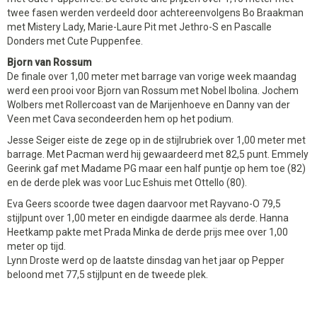
twee fasen werden verdeeld door achtereenvolgens Bo Braakman
met Mistery Lady, Marie-Laure Pit met Jethro-S en Pascalle
Donders met Cute Puppenfee.
Bjorn van Rossum
De finale over 1,00 meter met barrage van vorige week maandag
werd een prooi voor Bjorn van Rossum met Nobel Ibolina. Jochem
Wolbers met Rollercoast van de Marijenhoeve en Danny van der
Veen met Cava secondeerden hem op het podium.
Jesse Seiger eiste de zege op in de stijlrubriek over 1,00 meter met
barrage. Met Pacman werd hij gewaardeerd met 82,5 punt. Emmely
Geerink gaf met Madame PG maar een half puntje op hem toe (82)
en de derde plek was voor Luc Eshuis met Ottello (80).
Eva Geers scoorde twee dagen daarvoor met Rayvano-O 79,5
stijlpunt over 1,00 meter en eindigde daarmee als derde. Hanna
Heetkamp pakte met Prada Minka de derde prijs mee over 1,00
meter op tijd.
Lynn Droste werd op de laatste dinsdag van het jaar op Pepper
beloond met 77,5 stijlpunt en de tweede plek.