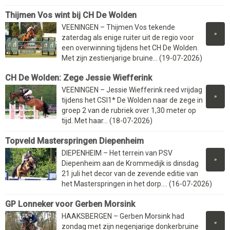
Thijmen Vos wint bij CH De Wolden
VEENINGEN – Thijmen Vos tekende
»
zaterdag als enige ruiter uit de regio voor
een overwinning tijdens het CH De Wolden.
Met zijn zestienjarige bruine... (19-07-2026)
CH De Wolden: Zege Jessie Wiefferink
VEENINGEN – Jessie Wiefferink reed vrijdag
»
tijdens het CSI1* De Wolden naar de zege in
groep 2 van de rubriek over 1,30 meter op
tijd. Met haar... (18-07-2026)
Topveld Masterspringen Diepenheim
DIEPENHEIM – Het terrein van PSV
»
Diepenheim aan de Krommedijk is dinsdag
21 juli het decor van de zevende editie van
het Masterspringen in het dorp.... (16-07-2026)
GP Lonneker voor Gerben Morsink
HAAKSBERGEN – Gerben Morsink had
»
zondag met zijn negenjarige donkerbruine