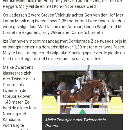
Femke Meenhuis met Humphrey VDD en Joanne Wes, die met De
Reygers Mory vijfde en met Koh-I-Noor zesde werd.
Op Jadessoh 2 werd Steven Veldhuis achter Gert van den Hof Met
Lorina M ook nog tweede over 1,35 meter met twee fasen. Het duo
werd gevolgd door Mart IJland met Norman, Conan Wright met Mr.
Cornet de Regor en Jordy Wilken met Camiel’s Cornet Z.
Iza Venhoven mocht maandag met Comistrade Z de tweede prijs in
ontvangst nemen na de wedstrijd over 1,30 meter met twee fasen.
Mayke Leusink legde met Galpobke Z beslag op de vierde plaats en
Pia-Luise Steggink met Luise Emaire op de vijfde stek.
Meike Zwartjens
klasseerde zich
met Twister de la
Pomme als
tweede in de
toprubriek over
1,40 meter. Ze
hoefde alleen Nick
Nanning met
Kandiamo
Meike Zwartjens met Twister de la
voorrang te
Pomme