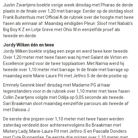
Justin Zwartjens boekte vorige week dinsdag met Pharao de derde
plaats in de finale over 1,20 met barrage. Eerder op de slotdag sloot
Frank Buitenhuis met Official A de rubriek over die hoogte met twee
fasen als winnaar af. Maandag eindigden Pleun Sloof met Nabab’s
Big Boy K Z en Lotje Greve met Ohio W in eenzelfde proef als
tweede en derde.
Jordy Wilken één en twee
Jordy Wilken boekte vrijdag een zege en werd twee keer tweede.
Over 1,20 meter met twee fasen was hij met Galant de Virton en
Excellence goed voor de twee topplaatsen. Met Narnia werd hij
tweede over 1,10 meter met barrage. In de finale met barrage op
maandag eiste Marie-Laure Pit met Jethro S de derde positie op.
Emmely Geerink bleef dinsdag met Madame PG al haar
tegenstanders voor in de rubriek over 1,10 meter met twee fasen.
Collin Zwartjens volgde met Odilja op 0,05 seconde als tweede.
Sari Braakman sloot maandag eenzelfde parcours als tweede af
met Dalosia J.
De eerste drie prijzen over 1,10 meter met twee fasen werden
zaterdag verdeeld door achtereenvolgens Bo Braakman met
Mistery Lady, Marie-Laure Pit met Jethro-S en Pascalle Donders
met Cute Puppenfee. De eerste drie prijzen over 1,10 meter met