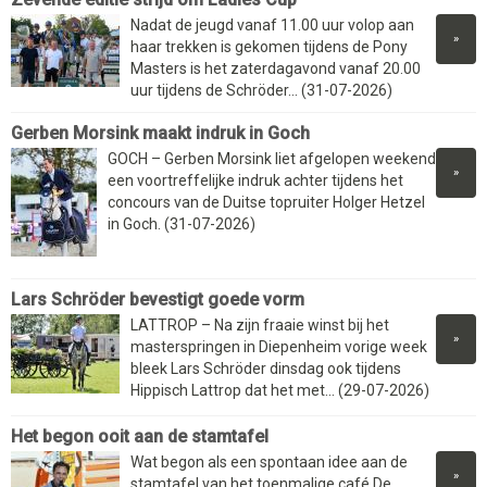
Nadat de jeugd vanaf 11.00 uur volop aan
»
haar trekken is gekomen tijdens de Pony
Masters is het zaterdagavond vanaf 20.00
uur tijdens de Schröder... (31-07-2026)
Gerben Morsink maakt indruk in Goch
GOCH – Gerben Morsink liet afgelopen weekend
»
een voortreffelijke indruk achter tijdens het
concours van de Duitse topruiter Holger Hetzel
in Goch. (31-07-2026)
Lars Schröder bevestigt goede vorm
LATTROP – Na zijn fraaie winst bij het
»
masterspringen in Diepenheim vorige week
bleek Lars Schröder dinsdag ook tijdens
Hippisch Lattrop dat het met... (29-07-2026)
Het begon ooit aan de stamtafel
Wat begon als een spontaan idee aan de
»
stamtafel van het toenmalige café De