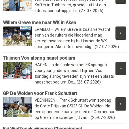
Koffer in Tubbergen, groeide uit tot een
internationaal hippisch... (27-07-2026)
Willem Greve mee naar WK in Aken
ERMELO – Willem Greve is zoals verwacht
»
een van de ruiters die Nederland mag
vertegenwoordigen bij het komende WK
springen in Aken. De drievoudig... (27-07-2026)
Thijmen Vos alsnog naast podium
HAGEN - In de finale van het EK springen
»
voor young riders moest Thijmen Vos
zondag alsnog tevreden zijn met een plaats
naast het podium. De... (26-07-2026)
GP De Wolden voor Frank Schuttert
VEENINGEN – Frank Schuttert won zondag
»
de Grote Prijs van CSI2* CH De Wolden. Na
een spannende barrage reed de Ommenaar
op Gream de scherpe tijd van... (26-07-2026)
Evi Wiefferink winnares Championnat