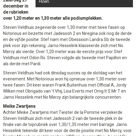
zaterdag 27
Hoen.
december in
de rubrieken
over 1,20 meter en 1,30 meter alle podiumplekken.
Steven Veldhuis zegevierde over 1,30 meter met twee fasen op
Notorious en bezette met Jadessoh 2 en Niregina ook nog de derde
en de vijfde positie. Stef nam met Obesssion Landra Sb de tweede
plek voor zijn rekening. Jarno Hesselink klasseerde zich met No
Mercy als vierde. Over 1,20 meter was de eerste prijs voor Stef
Veldhuis met Odon Rs. Steven volgde als tweede met Papillon en
als derde met Pardi.
Steven Veldhuis had ook dinsdag succes op de slotdag van het
evenement. Met Notorious won hij opnieuw over 1,30 meter over
twee fasen. Dit keer waren Frank Buitenhuis met Official A, Jordy
Wilken met Obrigado van ’t Vhij, Lisa Everts met Omg It S Mr T en
Jarno Hesselink met No Mercy zijn belangrijkste concurrenten.
Meike Zwartjens
Achter Meike Zwartjens met Twister de la Pomme verzekerde
Steven Veldhuis zich met Jadessoh 2 van de tweede plek in de
finale van de toprubriek over 1,30/1,35 meter met barrage. Jarno
Hesselink tekende dit keer voor de derde positie met No Mercy, voor