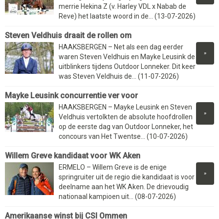
merrie Hekina Z (v. Harley VDL x Nabab de
Reve) het laatste woord in de... (13-07-2026)
Steven Veldhuis draait de rollen om
HAAKSBERGEN – Net als een dag eerder
»
waren Steven Veldhuis en Mayke Leusink de
uitblinkers tijdens Outdoor Lonneker. Dit keer
was Steven Veldhuis de... (11-07-2026)
Mayke Leusink concurrentie ver voor
HAAKSBERGEN – Mayke Leusink en Steven
»
Veldhuis vertolkten de absolute hoofdrollen
op de eerste dag van Outdoor Lonneker, het
concours van Het Twentse... (10-07-2026)
Willem Greve kandidaat voor WK Aken
ERMELO – Willem Greve is de enige
»
springruiter uit de regio die kandidaat is voor
deelname aan het WK Aken. De drievoudig
nationaal kampioen uit... (08-07-2026)
Amerikaanse winst bij CSI Ommen