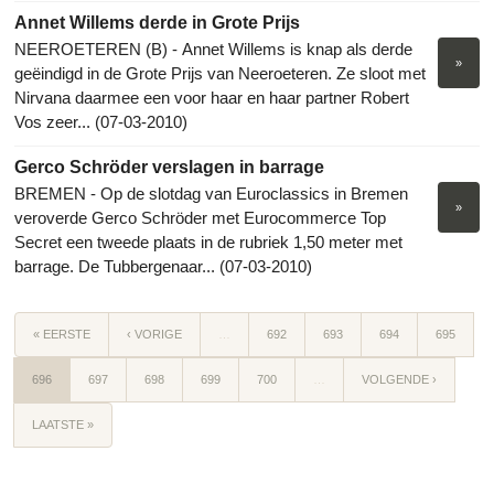
Annet Willems derde in Grote Prijs
NEEROETEREN (B) - Annet Willems is knap als derde
»
geëindigd in de Grote Prijs van Neeroeteren. Ze sloot met
Nirvana daarmee een voor haar en haar partner Robert
Vos zeer... (07-03-2010)
Gerco Schröder verslagen in barrage
BREMEN - Op de slotdag van Euroclassics in Bremen
»
veroverde Gerco Schröder met Eurocommerce Top
Secret een tweede plaats in de rubriek 1,50 meter met
barrage. De Tubbergenaar... (07-03-2010)
« EERSTE
‹ VORIGE
…
692
693
694
695
696
697
698
699
700
…
VOLGENDE ›
LAATSTE »