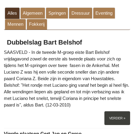
Alles
Algemeen
Springen
Dressuur
Eventing
Mennen
Fokkerij
Dubbelslag Bart Belshof
SAASVELD - In de tweede M-groep eiste Bart Belshof
vrijdagavond zowel de eerste als tweede plaats voor zich op
tijdens het M-springen over twee fasen in de Ankerhal. Met
Luciano Z was hij een volle seconde sneller dan zijn andere
paard Coriana Z. Beide zijn in eigendom van Howstables.
Belshof: "Het rondje met Luciano ging vanaf het begin al heel fijn.
Alle wendingen liepen als gepland en tot mijn verbazing was ik
met Luciano het snelst, terwijl Coriana in principe het snelste
paard is", aldus Bart. (12-03-2010)
VERDER »
Vierde plaatsen Gert-Jan en Gerco